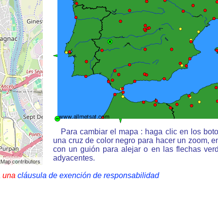
Para cambiar el mapa : haga clic en los bot
una cruz de color negro para hacer un zoom, e
con un guión para alejar o en las flechas ve
adyacentes.
Map contributors
a una
cláusula de exención de responsabilidad