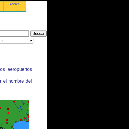
Acerca
los aeropuertos
r el nombre del