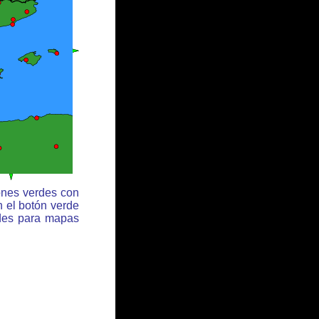
ones verdes con
n el botón verde
rdes para mapas