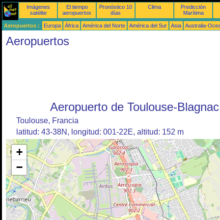
Imágenes
El tiempo
Pronóstico 10
Clima
Predicción
satélite
aeropuertos
días
Marítima
Aeropuertos :
Europa
África
América del Norte
América del Sur
Asia
Australia-Oce
Aeropuertos
Aeropuerto de Toulouse-Blagnac
Toulouse, Francia
latitud: 43-38N, longitud: 001-22E, altitud: 152 m
+
−