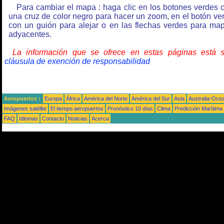
Para cambiar el mapa : haga clic en los botones verdes 
una cruz de color negro para hacer un zoom, en el botón ve
con un guión para alejar o en las flechas verdes para ma
adyacentes.
La información que se ofrece en estas páginas está 
cláusula de exención de responsabilidad
Aeropuertos :
Europa
África
América del Norte
América del Sur
Asia
Australia-Oce
Imágenes satélite
El tiempo aeropuertos
Pronóstico 10 días
Clima
Predicción Marítima
FAQ
Idiomas
Contacto
Noticias
Acerca