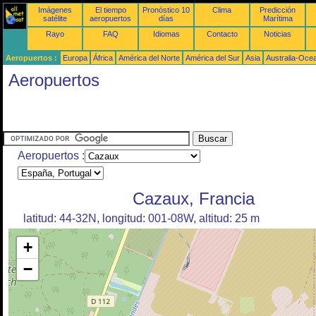
Imágenes
El tiempo
Pronóstico 10
Clima
Predicción
satélite
aeropuertos
días
Marítima
Rayo
FAQ
Idiomas
Contacto
Noticias
Aeropuertos :
Europa
África
América del Norte
América del Sur
Asia
Australia-Oce
Aeropuertos
Aeropuertos :
Cazaux, Francia
latitud: 44-32N, longitud: 001-08W, altitud: 25 m
+
−