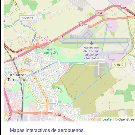
Leaflet
| © OpenStreet
Mapas interactivos de aeropuertos.