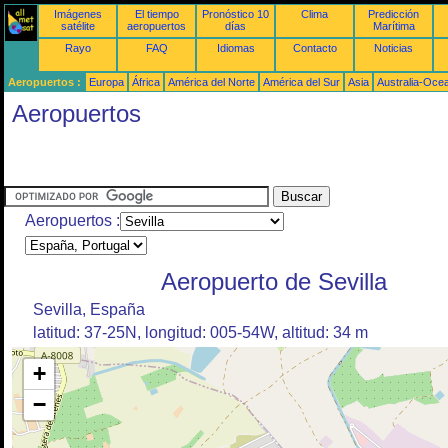
Imágenes
El tiempo
Pronóstico 10
Clima
Predicción
satélite
aeropuertos
días
Marítima
Rayo
FAQ
Idiomas
Contacto
Noticias
Aeropuertos :
Europa
África
América del Norte
América del Sur
Asia
Australia-Oce
Aeropuertos
Aeropuertos :
Aeropuerto de Sevilla
Sevilla, España
latitud: 37-25N, longitud: 005-54W, altitud: 34 m
+
−