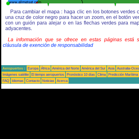
Para cambiar el mapa : haga clic en los botones verdes 
una cruz de color negro para hacer un zoom, en el botón ve
con un guión para alejar o en las flechas verdes para ma
adyacentes.
La información que se ofrece en estas páginas está 
cláusula de exención de responsabilidad
Aeropuertos :
Europa
África
América del Norte
América del Sur
Asia
Australia-Oce
Imágenes satélite
El tiempo aeropuertos
Pronóstico 10 días
Clima
Predicción Marítima
FAQ
Idiomas
Contacto
Noticias
Acerca