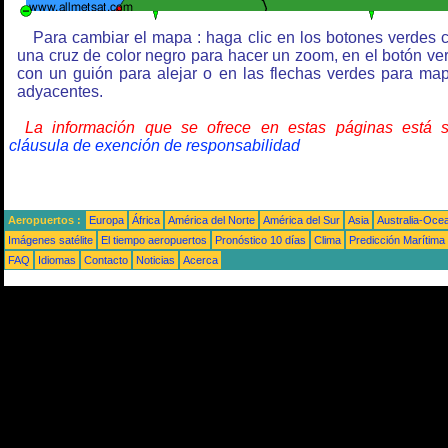
Para cambiar el mapa : haga clic en los botones verdes 
una cruz de color negro para hacer un zoom, en el botón ve
con un guión para alejar o en las flechas verdes para ma
adyacentes.
La información que se ofrece en estas páginas está 
cláusula de exención de responsabilidad
Aeropuertos :
Europa
África
América del Norte
América del Sur
Asia
Australia-Oce
Imágenes satélite
El tiempo aeropuertos
Pronóstico 10 días
Clima
Predicción Marítima
FAQ
Idiomas
Contacto
Noticias
Acerca