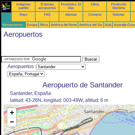
Imágenes
El tiempo
Pronóstico 10
Clima
Predicción
satélite
aeropuertos
días
Marítima
Rayo
FAQ
Idiomas
Contacto
Noticias
Aeropuertos :
Europa
África
América del Norte
América del Sur
Asia
Australia-Oce
Aeropuertos
Aeropuertos :
Aeropuerto de Santander
Santander, España
latitud: 43-26N, longitud: 003-49W, altitud: 6 m
+
−