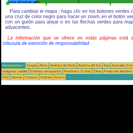
Para cambiar el mapa : haga clic en los botones verdes 
una cruz de color negro para hacer un zoom, en el botón ve
con un guión para alejar o en las flechas verdes para ma
adyacentes.
La información que se ofrece en estas páginas está 
cláusula de exención de responsabilidad
Aeropuertos :
Europa
África
América del Norte
América del Sur
Asia
Australia-Oce
Imágenes satélite
El tiempo aeropuertos
Pronóstico 10 días
Clima
Predicción Marítima
FAQ
Idiomas
Contacto
Noticias
Acerca