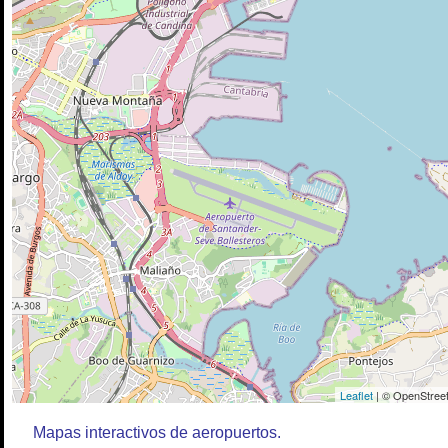
Leaflet
| © OpenStreet
Mapas interactivos de aeropuertos.