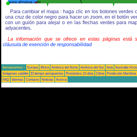
Para cambiar el mapa : haga clic en los botones verdes 
una cruz de color negro para hacer un zoom, en el botón ve
con un guión para alejar o en las flechas verdes para ma
adyacentes.
La información que se ofrece en estas páginas está 
cláusula de exención de responsabilidad
Aeropuertos :
Europa
África
América del Norte
América del Sur
Asia
Australia-Oce
Imágenes satélite
El tiempo aeropuertos
Pronóstico 10 días
Clima
Predicción Marítima
FAQ
Idiomas
Contacto
Noticias
Acerca