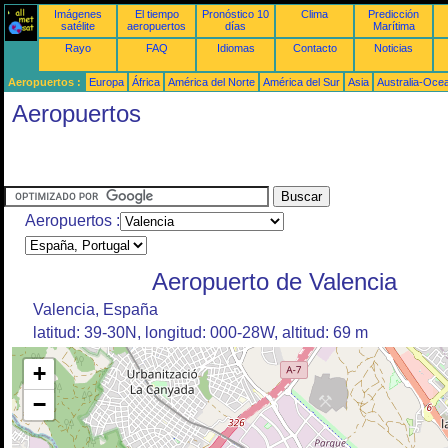
Imágenes
El tiempo
Pronóstico 10
Clima
Predicción
satélite
aeropuertos
días
Marítima
Rayo
FAQ
Idiomas
Contacto
Noticias
Aeropuertos :
Europa
África
América del Norte
América del Sur
Asia
Australia-Oce
Aeropuertos
Aeropuertos :
Aeropuerto de Valencia
Valencia, España
latitud: 39-30N, longitud: 000-28W, altitud: 69 m
+
−