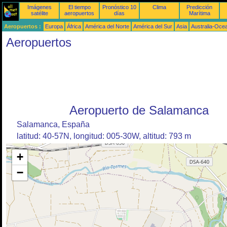
Imágenes
El tiempo
Pronóstico 10
Clima
Predicción
satélite
aeropuertos
días
Marítima
Aeropuertos :
Europa
África
América del Norte
América del Sur
Asia
Australia-Oce
Aeropuertos
Aeropuerto de Salamanca
Salamanca, España
latitud: 40-57N, longitud: 005-30W, altitud: 793 m
+
−