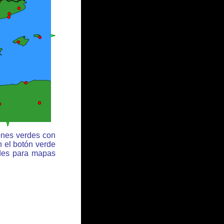
ones verdes con
n el botón verde
rdes para mapas