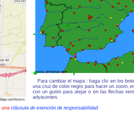
Para cambiar el mapa : haga clic en los bot
una cruz de color negro para hacer un zoom, e
con un guión para alejar o en las flechas ve
adyacentes.
Map contributors
a una
cláusula de exención de responsabilidad