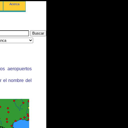
Acerca
los aeropuertos
r el nombre del