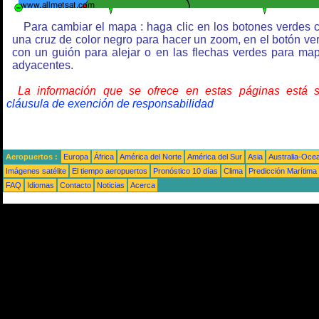
Para cambiar el mapa : haga clic en los botones verdes 
una cruz de color negro para hacer un zoom, en el botón ve
con un guión para alejar o en las flechas verdes para ma
adyacentes.
La información que se ofrece en estas páginas está 
cláusula de exención de responsabilidad
Aeropuertos :
Europa
África
América del Norte
América del Sur
Asia
Australia-Oce
Imágenes satélite
El tiempo aeropuertos
Pronóstico 10 días
Clima
Predicción Marítima
FAQ
Idiomas
Contacto
Noticias
Acerca