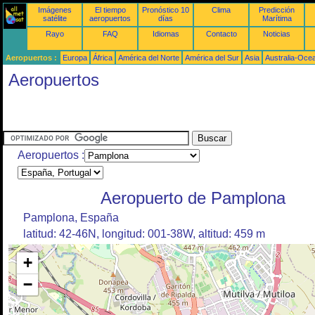
Imágenes
El tiempo
Pronóstico 10
Clima
Predicción
satélite
aeropuertos
días
Marítima
Rayo
FAQ
Idiomas
Contacto
Noticias
Aeropuertos :
Europa
África
América del Norte
América del Sur
Asia
Australia-Oce
Aeropuertos
Aeropuertos :
Aeropuerto de Pamplona
Pamplona, España
latitud: 42-46N, longitud: 001-38W, altitud: 459 m
+
−