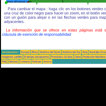
Para cambiar el mapa : haga clic en los botones verdes 
una cruz de color negro para hacer un zoom, en el botón ve
con un guión para alejar o en las flechas verdes para ma
adyacentes.
La información que se ofrece en estas páginas está 
cláusula de exención de responsabilidad
Aeropuertos :
Europa
África
América del Norte
América del Sur
Asia
Australia-Oce
Imágenes satélite
El tiempo aeropuertos
Pronóstico 10 días
Clima
Predicción Marítima
FAQ
Idiomas
Contacto
Noticias
Acerca