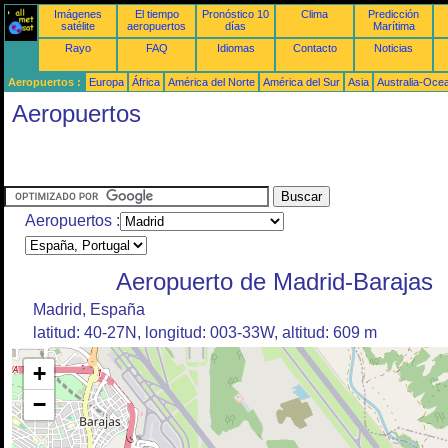
Imágenes
El tiempo
Pronóstico 10
Clima
Predicción
satélite
aeropuertos
días
Marítima
Rayo
FAQ
Idiomas
Contacto
Noticias
Aeropuertos :
Europa
África
América del Norte
América del Sur
Asia
Australia-Oce
Aeropuertos
Aeropuertos :
Aeropuerto de Madrid-Barajas
Madrid, España
latitud: 40-27N, longitud: 003-33W, altitud: 609 m
+
−