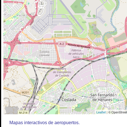
Leaflet
| © OpenStreet
Mapas interactivos de aeropuertos.