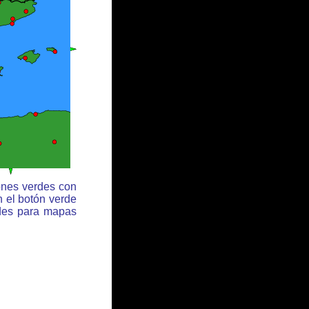
ones verdes con
n el botón verde
rdes para mapas