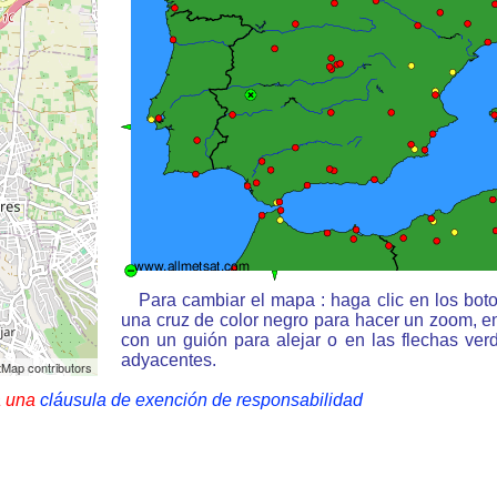
Para cambiar el mapa : haga clic en los bot
una cruz de color negro para hacer un zoom, e
con un guión para alejar o en las flechas ve
adyacentes.
Map contributors
a una
cláusula de exención de responsabilidad