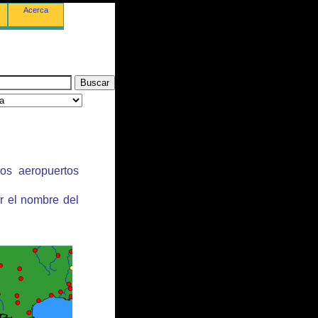
Acerca
los aeropuertos
r el nombre del