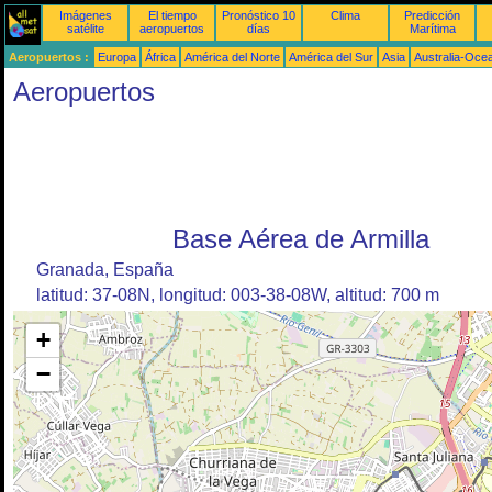
Imágenes
El tiempo
Pronóstico 10
Clima
Predicción
satélite
aeropuertos
días
Marítima
Aeropuertos :
Europa
África
América del Norte
América del Sur
Asia
Australia-Oce
Aeropuertos
Base Aérea de Armilla
Granada, España
latitud: 37-08N, longitud: 003-38-08W, altitud: 700 m
+
−