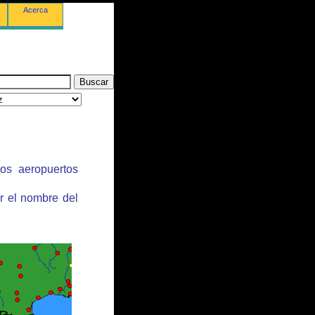
Acerca
los aeropuertos
r el nombre del