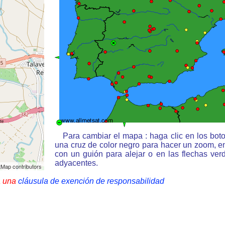
Para cambiar el mapa : haga clic en los bot
una cruz de color negro para hacer un zoom, e
con un guión para alejar o en las flechas ve
adyacentes.
Map contributors
a una
cláusula de exención de responsabilidad