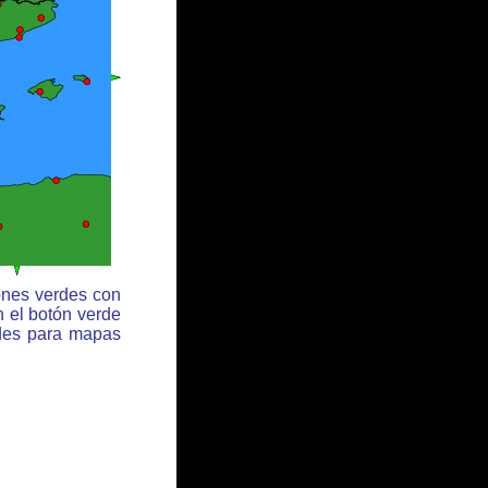
ones verdes con
n el botón verde
rdes para mapas