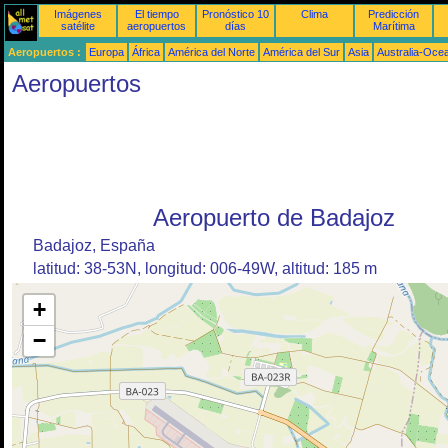
Imágenes
El tiempo
Pronóstico 10
Clima
Predicción
satélite
aeropuertos
días
Marítima
Aeropuertos :
Europa
África
América del Norte
América del Sur
Asia
Australia-Oce
Aeropuertos
Aeropuerto de Badajoz
Badajoz, España
latitud: 38-53N, longitud: 006-49W, altitud: 185 m
+
−