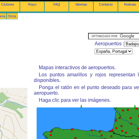
Ciclones
Rayo
FAQ
Idiomas
Contacto
Noticias
anía
Otros
Aeropuertos :
Mapas interactivos de aeropuertos.
Los puntos amarillos y rojos representan 
disponibles.
Ponga el ratón en el punto deseado para ve
aeropuerto.
Haga clic para ver las imágenes.