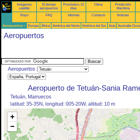
Imágenes
El tiempo
Pronóstico 10
Clima
Predicción
satélite
aeropuertos
días
Marítima
Rayo
FAQ
Idiomas
Contacto
Noticias
Aeropuertos :
Europa
África
América del Norte
América del Sur
Asia
Australia-Oce
Aeropuertos
Aeropuertos :
Aeropuerto de Tetuán-Sania Rame
Tetuán, Marruecos
latitud: 35-35N, longitud: 005-20W, altitud: 10 m
+
−