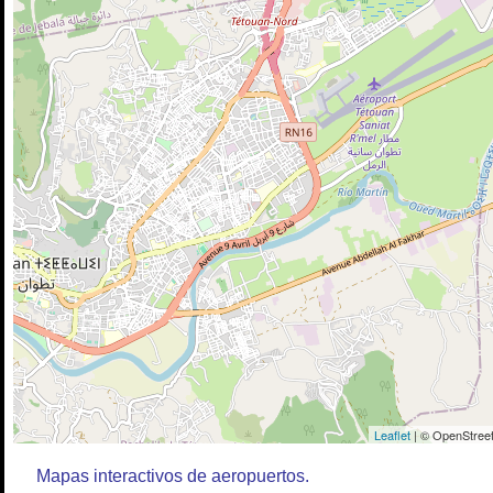
Leaflet
| © OpenStreet
Mapas interactivos de aeropuertos.