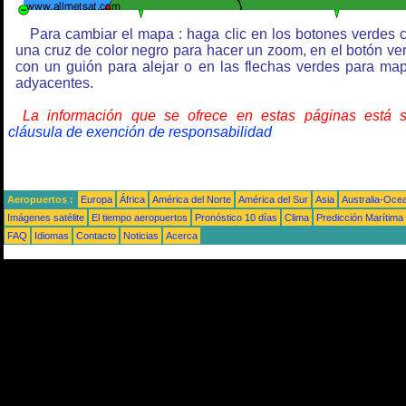
Para cambiar el mapa : haga clic en los botones verdes 
una cruz de color negro para hacer un zoom, en el botón ve
con un guión para alejar o en las flechas verdes para ma
adyacentes.
La información que se ofrece en estas páginas está 
cláusula de exención de responsabilidad
Aeropuertos :
Europa
África
América del Norte
América del Sur
Asia
Australia-Oce
Imágenes satélite
El tiempo aeropuertos
Pronóstico 10 días
Clima
Predicción Marítima
FAQ
Idiomas
Contacto
Noticias
Acerca