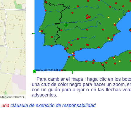
Para cambiar el mapa : haga clic en los bot
una cruz de color negro para hacer un zoom, e
con un guión para alejar o en las flechas ve
adyacentes.
Map contributors
a una
cláusula de exención de responsabilidad