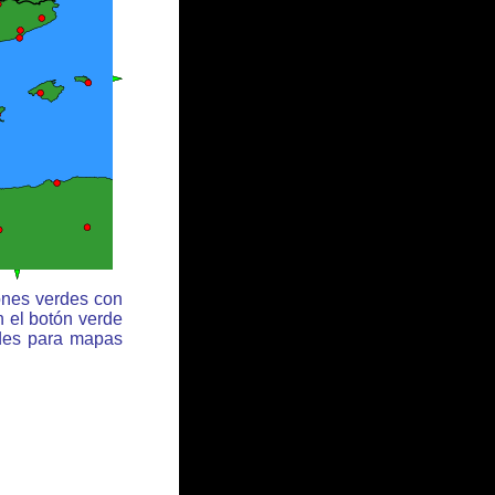
ones verdes con
n el botón verde
rdes para mapas