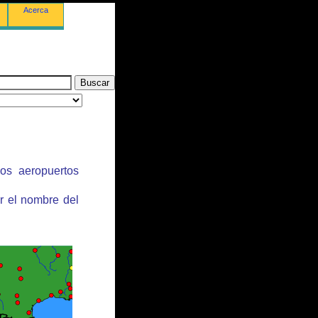
Acerca
los aeropuertos
r el nombre del