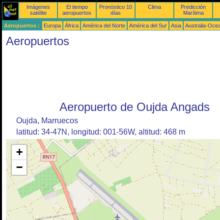
Imágenes
El tiempo
Pronóstico 10
Clima
Predicción
satélite
aeropuertos
días
Marítima
Aeropuertos :
Europa
África
América del Norte
América del Sur
Asia
Australia-Oce
Aeropuertos
Aeropuerto de Oujda Angads
Oujda, Marruecos
latitud: 34-47N, longitud: 001-56W, altitud: 468 m
+
−