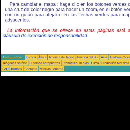
Para cambiar el mapa : haga clic en los botones verdes 
una cruz de color negro para hacer un zoom, en el botón ve
con un guión para alejar o en las flechas verdes para ma
adyacentes.
La información que se ofrece en estas páginas está 
cláusula de exención de responsabilidad
Aeropuertos :
Europa
África
América del Norte
América del Sur
Asia
Australia-Oce
Imágenes satélite
El tiempo aeropuertos
Pronóstico 10 días
Clima
Predicción Marítima
FAQ
Idiomas
Contacto
Noticias
Acerca