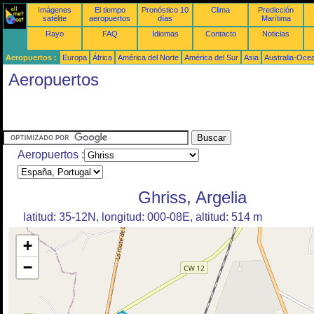
Imágenes
El tiempo
Pronóstico 10
Clima
Predicción
satélite
aeropuertos
días
Marítima
Rayo
FAQ
Idiomas
Contacto
Noticias
Aeropuertos :
Europa
África
América del Norte
América del Sur
Asia
Australia-Oce
Aeropuertos
Aeropuertos :
Ghriss, Argelia
latitud: 35-12N, longitud: 000-08E, altitud: 514 m
+
−