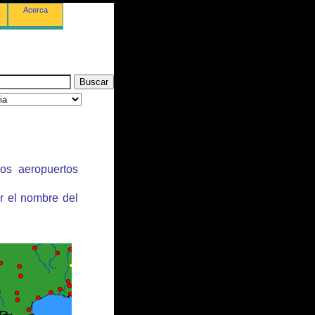
Acerca
los aeropuertos
r el nombre del