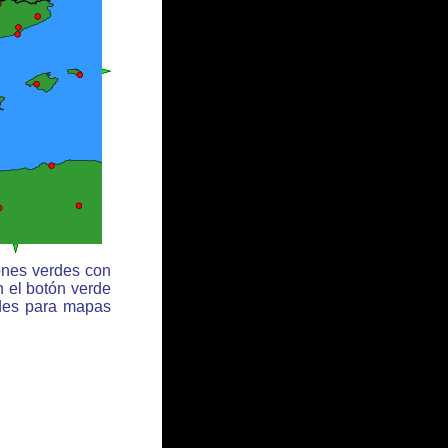
ones verdes con
n el botón verde
rdes para mapas