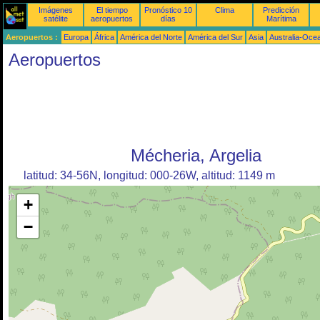
Imágenes
El tiempo
Pronóstico 10
Clima
Predicción
satélite
aeropuertos
días
Marítima
Aeropuertos :
Europa
África
América del Norte
América del Sur
Asia
Australia-Oce
Aeropuertos
Mécheria, Argelia
latitud: 34-56N, longitud: 000-26W, altitud: 1149 m
+
−