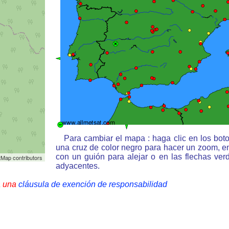
Para cambiar el mapa : haga clic en los bot
una cruz de color negro para hacer un zoom, e
con un guión para alejar o en las flechas ve
Map contributors
adyacentes.
a una
cláusula de exención de responsabilidad