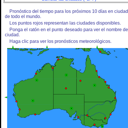
Pronóstico del tiempo para los próximos 10 días en ciuda
de todo el mundo.
Los puntos rojos representan las ciudades disponibles.
Ponga el ratón en el punto deseado para ver el nombre de
ciudad.
Haga clic para ver los pronósticos meteorológicos.