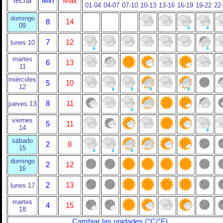
fecha
Min
Max
01-04
04-07
07-10
10-13
13-16
16-19
19-22
22
domingo
8
14
09
7
12
lunes 10
martes
6
13
11
miércoles
5
10
12
8
11
jueves 13
viernes
5
11
14
sábado
2
8
15
domingo
2
12
16
2
13
lunes 17
martes
4
15
18
Cambiar las unidades (°C/°F)