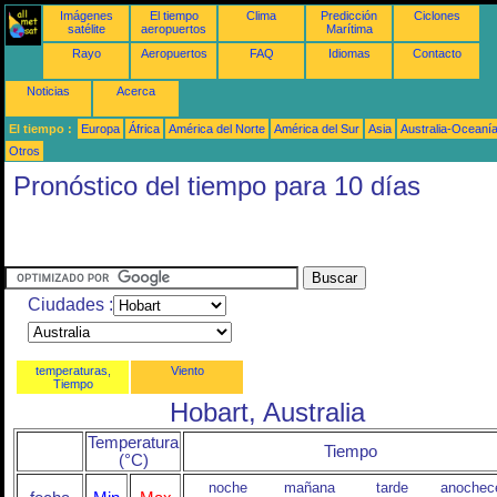
Imágenes
El tiempo
Clima
Predicción
Ciclones
satélite
aeropuertos
Marítima
Rayo
Aeropuertos
FAQ
Idiomas
Contacto
Noticias
Acerca
El tiempo :
Europa
África
América del Norte
América del Sur
Asia
Australia-Oceaní
Otros
Pronóstico del tiempo para 10 días
Ciudades :
temperaturas,
Viento
Tiempo
Hobart, Australia
Temperatura
Tiempo
(°C)
noche
mañana
tarde
anochec