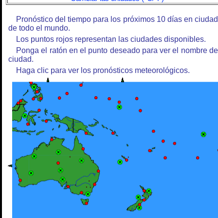
Pronóstico del tiempo para los próximos 10 días en ciuda
de todo el mundo.
Los puntos rojos representan las ciudades disponibles.
Ponga el ratón en el punto deseado para ver el nombre de
ciudad.
Haga clic para ver los pronósticos meteorológicos.