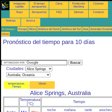
Imágenes
El tiempo
Clima
Predicción
Ciclones
satélite
aeropuertos
Marítima
Rayo
Aeropuertos
FAQ
Idiomas
Contacto
Noticias
Acerca
El tiempo :
Europa
África
América del Norte
América del Sur
Asia
Australia-Oceaní
Otros
Pronóstico del tiempo para 10 días
Ciudades :
temperaturas,
Viento
Tiempo
Alice Springs, Australia
Temperatura
Tiempo
(°C)
noche
mañana
tarde
anochec