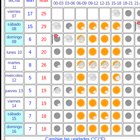
fecha
Min
Max
00-03
03-06
06-09
09-12
12-15
15-18
18-21
21
viernes
17
25
07
sábado
15
29
08
domingo
6
20
09
4
20
lunes 10
martes
8
26
11
miércoles
5
16
12
5
19
jueves 13
viernes
7
19
14
sábado
7
18
15
domingo
7
18
16
Cambiar las unidades (°C/°F)