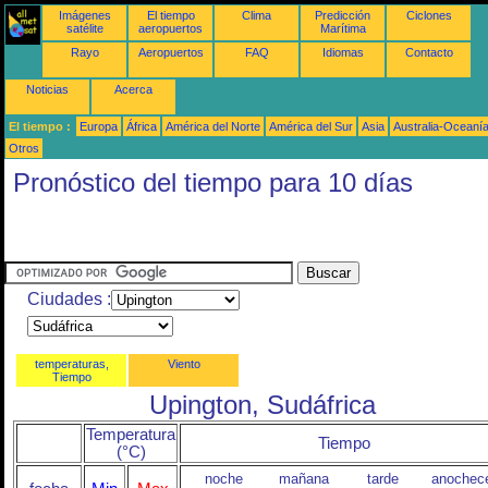
Imágenes
El tiempo
Clima
Predicción
Ciclones
satélite
aeropuertos
Marítima
Rayo
Aeropuertos
FAQ
Idiomas
Contacto
Noticias
Acerca
El tiempo :
Europa
África
América del Norte
América del Sur
Asia
Australia-Oceaní
Otros
Pronóstico del tiempo para 10 días
Ciudades :
temperaturas,
Viento
Tiempo
Upington, Sudáfrica
Temperatura
Tiempo
(°C)
noche
mañana
tarde
anochec