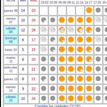
fecha
Min
Max
23-02
02-05
05-08
08-11
11-14
14-17
17-20
20
14
23
jueves 06
viernes
10
26
07
sábado
12
28
08
domingo
6
17
09
5
15
lunes 10
martes
6
20
11
miércoles
8
21
12
8
21
jueves 13
viernes
9
22
14
sábado
10
24
15
Cambiar las unidades (°C/°F)