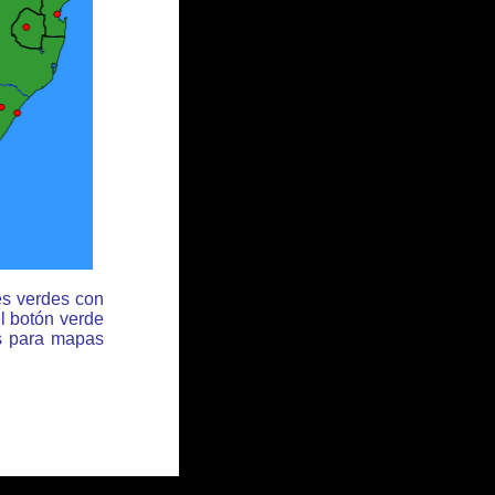
es verdes con
l botón verde
es para mapas