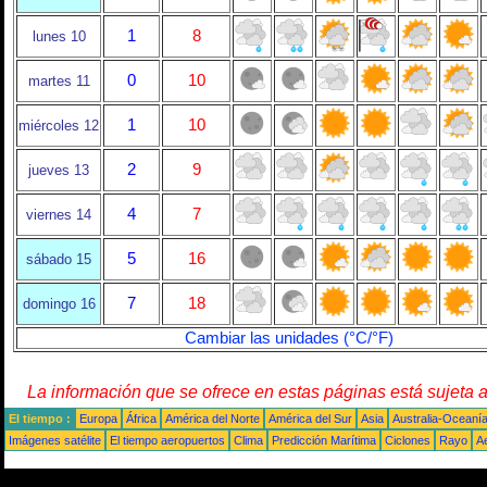
1
8
lunes 10
0
10
martes 11
1
10
miércoles 12
2
9
jueves 13
4
7
viernes 14
5
16
sábado 15
7
18
domingo 16
Cambiar las unidades (°C/°F)
La información que se ofrece en estas páginas está sujeta 
El tiempo :
Europa
África
América del Norte
América del Sur
Asia
Australia-Oceaní
Imágenes satélite
El tiempo aeropuertos
Clima
Predicción Marítima
Ciclones
Rayo
A