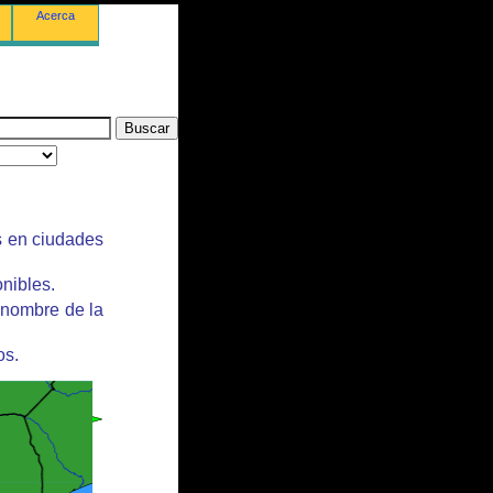
Acerca
s en ciudades
nibles.
 nombre de la
os.