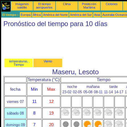
Imágenes
El tiempo
Clima
Predicción
Ciclones
satélite
aeropuertos
Marítima
El tiempo :
Europa
África
América del Norte
América del Sur
Asia
Australia-Oceaní
Pronóstico del tiempo para 10 días
temperaturas,
Viento
Tiempo
Maseru, Lesoto
Temperatura (°C)
Tiempo
noche
mañana
tarde
fecha
Min
Max
23-02
02-05
05-08
08-11
11-14
14-17
1
11
12
viernes 07
8
19
sábado 08
7
20
domingo 09