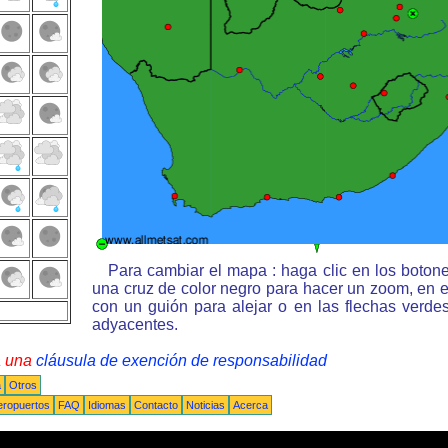
Para cambiar el mapa : haga clic en los boton
una cruz de color negro para hacer un zoom, en e
con un guión para alejar o en las flechas verd
adyacentes.
a una
cláusula de exención de responsabilidad
a
Otros
eropuertos
FAQ
Idiomas
Contacto
Noticias
Acerca