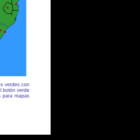
es verdes con
l botón verde
es para mapas