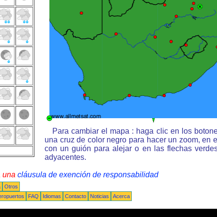
Para cambiar el mapa : haga clic en los boton
una cruz de color negro para hacer un zoom, en e
con un guión para alejar o en las flechas verd
adyacentes.
a una
cláusula de exención de responsabilidad
a
Otros
eropuertos
FAQ
Idiomas
Contacto
Noticias
Acerca