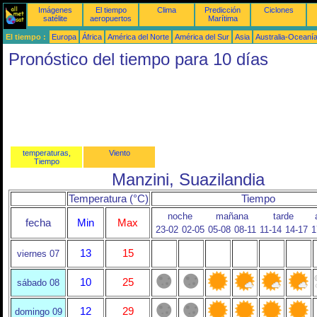
Imágenes
El tiempo
Clima
Predicción
Ciclones
satélite
aeropuertos
Marítima
El tiempo :
Europa
África
América del Norte
América del Sur
Asia
Australia-Oceaní
Pronóstico del tiempo para 10 días
temperaturas,
Viento
Tiempo
Manzini, Suazilandia
Temperatura (°C)
Tiempo
noche
mañana
tarde
fecha
Min
Max
23-02
02-05
05-08
08-11
11-14
14-17
1
13
15
viernes 07
10
25
sábado 08
12
29
domingo 09