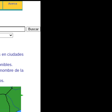
Acerca
s en ciudades
nibles.
 nombre de la
os.