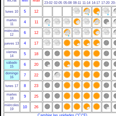
fecha
Min
Max
23-02
02-05
05-08
08-11
11-14
14-17
17-20
20
5
12
lunes 10
martes
4
11
11
miércoles
6
12
12
4
17
jueves 13
viernes
5
18
14
sábado
6
20
15
domingo
7
22
16
8
23
lunes 17
martes
9
25
18
miércoles
10
26
19
Cambiar las unidades (°C/°F)