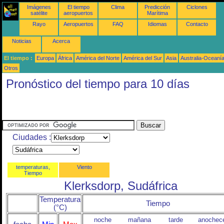
Imágenes
El tiempo
Clima
Predicción
Ciclones
satélite
aeropuertos
Marítima
Rayo
Aeropuertos
FAQ
Idiomas
Contacto
Noticias
Acerca
El tiempo :
Europa
África
América del Norte
América del Sur
Asia
Australia-Oceaní
Otros
Pronóstico del tiempo para 10 días
Ciudades :
temperaturas,
Viento
Tiempo
Klerksdorp, Sudáfrica
Temperatura
Tiempo
(°C)
noche
mañana
tarde
anochec