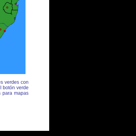
es verdes con
l botón verde
es para mapas