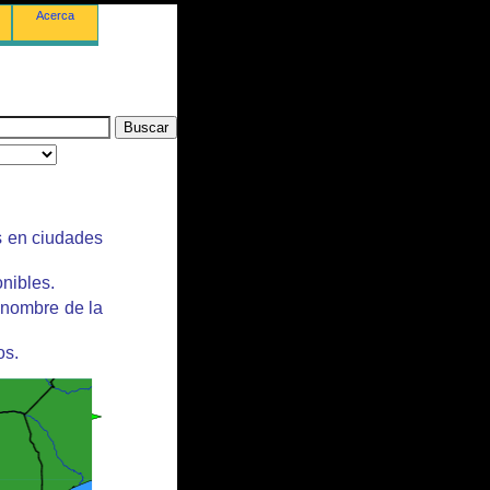
Acerca
s en ciudades
nibles.
 nombre de la
os.