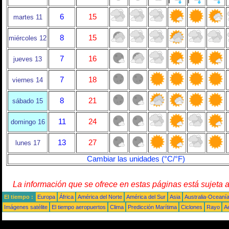
6
15
martes 11
8
15
miércoles 12
7
16
jueves 13
7
18
viernes 14
8
21
sábado 15
11
24
domingo 16
13
27
lunes 17
Cambiar las unidades (°C/°F)
La información que se ofrece en estas páginas está sujeta 
El tiempo :
Europa
África
América del Norte
América del Sur
Asia
Australia-Oceaní
Imágenes satélite
El tiempo aeropuertos
Clima
Predicción Marítima
Ciclones
Rayo
A