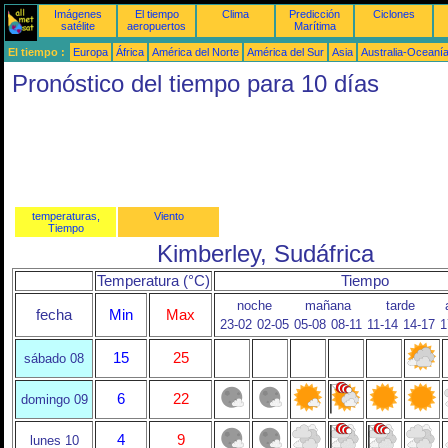
Imágenes
El tiempo
Clima
Predicción
Ciclones
satélite
aeropuertos
Marítima
El tiempo :
Europa
África
América del Norte
América del Sur
Asia
Australia-Oceaní
Pronóstico del tiempo para 10 días
temperaturas,
Viento
Tiempo
Kimberley, Sudáfrica
Temperatura (°C)
Tiempo
noche
mañana
tarde
fecha
Min
Max
23-02
02-05
05-08
08-11
11-14
14-17
1
15
25
sábado 08
6
22
domingo 09
4
9
lunes 10