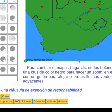
Para cambiar el mapa : haga clic en los boton
una cruz de color negro para hacer un zoom, en e
con un guión para alejar o en las flechas verd
adyacentes.
a una
cláusula de exención de responsabilidad
a
Otros
eropuertos
FAQ
Idiomas
Contacto
Noticias
Acerca