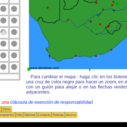
Para cambiar el mapa : haga clic en los boton
una cruz de color negro para hacer un zoom, en e
con un guión para alejar o en las flechas verd
adyacentes.
a una
cláusula de exención de responsabilidad
a
Otros
eropuertos
FAQ
Idiomas
Contacto
Noticias
Acerca