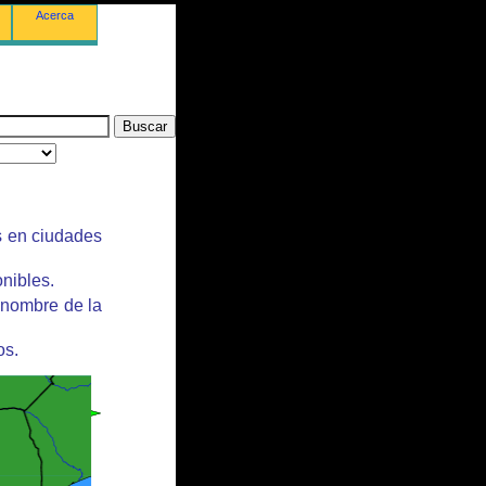
Acerca
s en ciudades
nibles.
 nombre de la
os.