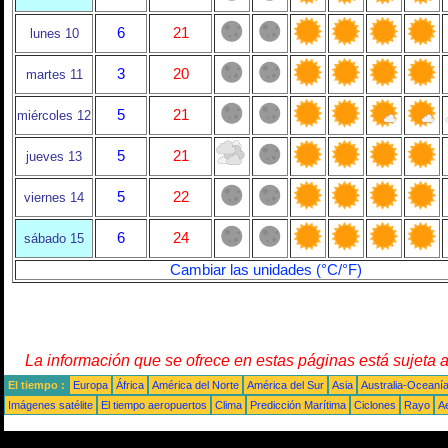
6
21
lunes 10
3
20
martes 11
5
21
miércoles 12
5
21
jueves 13
5
22
viernes 14
6
24
sábado 15
Cambiar las unidades (°C/°F)
La información que se ofrece en estas páginas está sujeta 
El tiempo :
Europa
África
América del Norte
América del Sur
Asia
Australia-Oceaní
Imágenes satélite
El tiempo aeropuertos
Clima
Predicción Marítima
Ciclones
Rayo
A