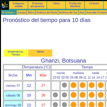
Imágenes
El tiempo
Clima
Predicción
Ciclones
satélite
aeropuertos
Marítima
El tiempo :
Europa
África
América del Norte
América del Sur
Asia
Australia-Oceaní
Pronóstico del tiempo para 10 días
temperaturas,
Viento
Tiempo
Ghanzi, Botsuana
Temperatura (°C)
Tiempo
noche
mañana
tarde
fecha
Min
Max
23-02
02-05
05-08
08-11
11-14
14-17
1
12
27
viernes 07
10
26
sábado 08
12
27
domingo 09