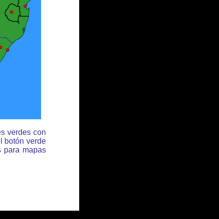
es verdes con
l botón verde
es para mapas