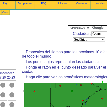
Rayo
Aeropuertos
FAQ
Idiomas
Contacto
Noticias
a
Otros
Ciudades :
Pronóstico del tiempo para los próximos 10 día
de todo el mundo.
Los puntos rojos representan las ciudades dispo
Ponga el ratón en el punto deseado para ver el
ciudad.
anochecer
Haga clic para ver los pronósticos meteorológic
7-20
20-23