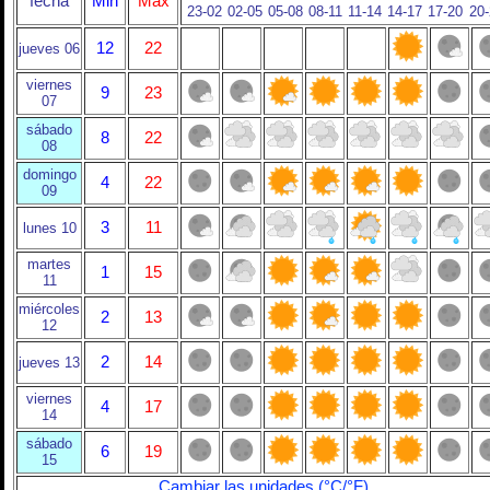
fecha
Min
Max
23-02
02-05
05-08
08-11
11-14
14-17
17-20
20
12
22
jueves 06
viernes
9
23
07
sábado
8
22
08
domingo
4
22
09
3
11
lunes 10
martes
1
15
11
miércoles
2
13
12
2
14
jueves 13
viernes
4
17
14
sábado
6
19
15
Cambiar las unidades (°C/°F)