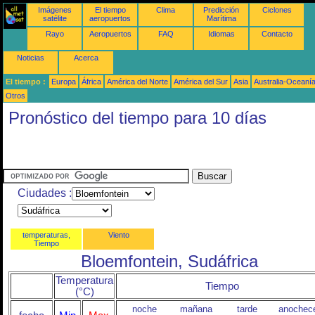
Imágenes
El tiempo
Clima
Predicción
Ciclones
satélite
aeropuertos
Marítima
Rayo
Aeropuertos
FAQ
Idiomas
Contacto
Noticias
Acerca
El tiempo :
Europa
África
América del Norte
América del Sur
Asia
Australia-Oceaní
Otros
Pronóstico del tiempo para 10 días
Ciudades :
temperaturas,
Viento
Tiempo
Bloemfontein, Sudáfrica
Temperatura
Tiempo
(°C)
noche
mañana
tarde
anochec