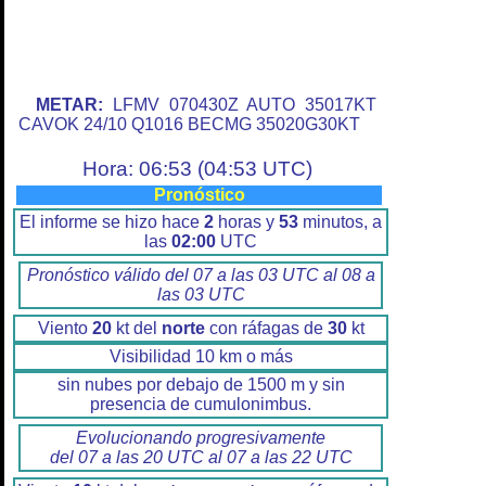
METAR:
LFMV 070430Z AUTO 35017KT
CAVOK 24/10 Q1016 BECMG 35020G30KT
Hora: 06:53 (04:53 UTC)
Pronóstico
El informe se hizo hace
2
horas y
53
minutos, a
las
02:00
UTC
Pronóstico válido del 07 a las 03 UTC al 08 a
las 03 UTC
Viento
20
kt del
norte
con ráfagas de
30
kt
Visibilidad 10 km o más
sin nubes por debajo de 1500 m y sin
presencia de cumulonimbus.
Evolucionando progresivamente
del 07 a las 20 UTC al 07 a las 22 UTC