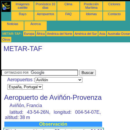
Imágenes
Pronóstico 10
Clima
Predicción
Ciclones
satélite
días
Marítima
Rayo
Aeropuertos
FAQ
Idiomas
Contacto
Noticias
Acerca
METAR-TAF:
Europa
África
América del Norte
América del Sur
Asia
Australia-Ocea
Otros
METAR-TAF
Aeropuertos :
Aeropuerto de Aviñón-Provenza
Aviñón, Francia
latitud: 43-54-26N, longitud: 004-54-07E,
altitud: 38 m
Observación