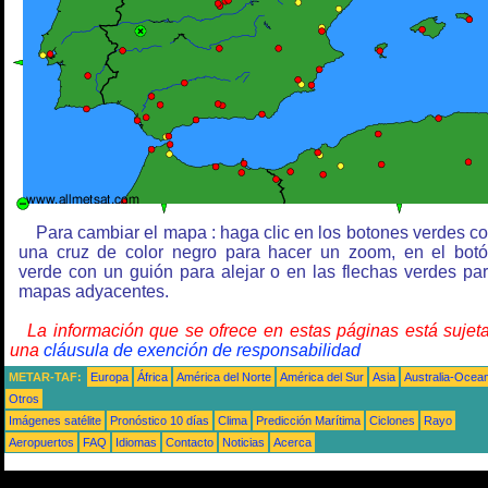
Para cambiar el mapa : haga clic en los botones verdes c
una cruz de color negro para hacer un zoom, en el bot
verde con un guión para alejar o en las flechas verdes pa
mapas adyacentes.
La información que se ofrece en estas páginas está sujet
una
cláusula de exención de responsabilidad
METAR-TAF:
Europa
África
América del Norte
América del Sur
Asia
Australia-Ocea
Otros
Imágenes satélite
Pronóstico 10 días
Clima
Predicción Marítima
Ciclones
Rayo
Aeropuertos
FAQ
Idiomas
Contacto
Noticias
Acerca