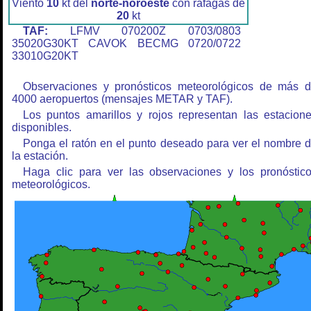
Viento
10
kt del
norte-noroeste
con ráfagas de
20
kt
TAF:
LFMV 070200Z 0703/0803
35020G30KT CAVOK BECMG 0720/0722
33010G20KT
Observaciones y pronósticos meteorológicos de más 
4000 aeropuertos (mensajes METAR y TAF).
Los puntos amarillos y rojos representan las estacion
disponibles.
Ponga el ratón en el punto deseado para ver el nombre 
la estación.
Haga clic para ver las observaciones y los pronóstic
meteorológicos.