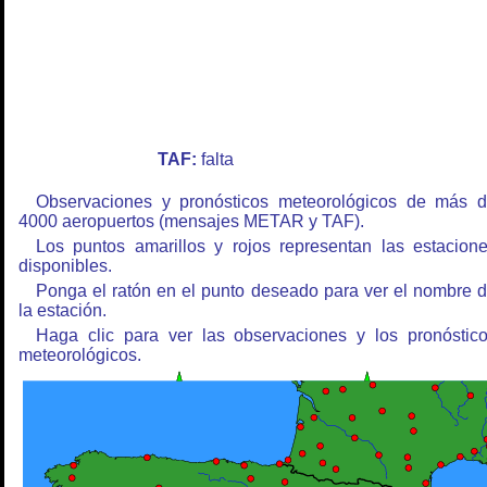
TAF:
falta
Observaciones y pronósticos meteorológicos de más 
4000 aeropuertos (mensajes METAR y TAF).
Los puntos amarillos y rojos representan las estacion
disponibles.
Ponga el ratón en el punto deseado para ver el nombre 
la estación.
Haga clic para ver las observaciones y los pronóstic
meteorológicos.