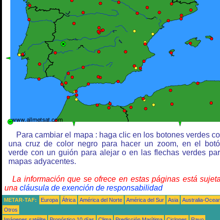
Para cambiar el mapa : haga clic en los botones verdes c
una cruz de color negro para hacer un zoom, en el bot
verde con un guión para alejar o en las flechas verdes pa
mapas adyacentes.
La información que se ofrece en estas páginas está sujet
una
cláusula de exención de responsabilidad
METAR-TAF:
Europa
África
América del Norte
América del Sur
Asia
Australia-Ocea
Otros
Imágenes satélite
Pronóstico 10 días
Clima
Predicción Marítima
Ciclones
Rayo