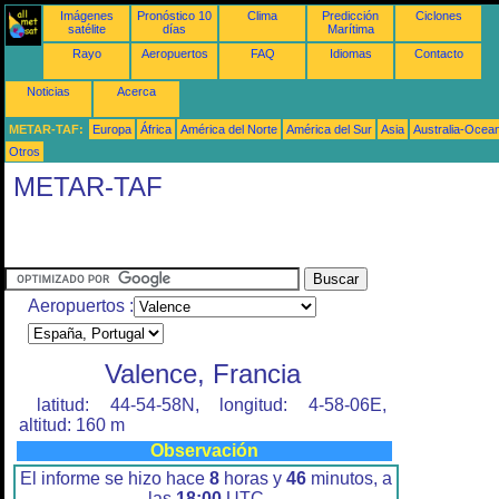
Imágenes
Pronóstico 10
Clima
Predicción
Ciclones
satélite
días
Marítima
Rayo
Aeropuertos
FAQ
Idiomas
Contacto
Noticias
Acerca
METAR-TAF:
Europa
África
América del Norte
América del Sur
Asia
Australia-Ocea
Otros
METAR-TAF
Aeropuertos :
Valence, Francia
latitud: 44-54-58N, longitud: 4-58-06E,
altitud: 160 m
Observación
El informe se hizo hace
8
horas y
46
minutos, a
las
18:00
UTC