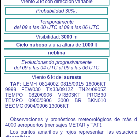
Viento
3
kt con dirección variable
Probabilidad 30% :
Temporalmente
del 09 a las 00 UTC al 09 a las 06 UTC
Visibilidad:
3000
m
Cielo nuboso
a una altura de
1000
ft
neblina
Evolucionando progresivamente
del 09 a las 04 UTC al 09 a las 06 UTC
Viento
6
kt del
sureste
TAF:
LEMH 081400Z 0815/0915 18006KT
9999 FEW030 TX33/0912Z TN24/0905Z
TEMPO 0820/0906 VRB03KT PROB30
TEMPO 0900/0906 3000 BR BKN010
BECMG 0904/0906 13006KT
Observaciones y pronósticos meteorológicos de más 
4000 aeropuertos (mensajes METAR y TAF).
Los puntos amarillos y rojos representan las estacion