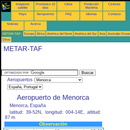
Imágenes
Pronóstico 10
Clima
Predicción
Ciclones
satélite
días
Marítima
Rayo
Aeropuertos
FAQ
Idiomas
Contacto
Noticias
Acerca
METAR-TAF:
Europa
África
América del Norte
América del Sur
Asia
Australia-Ocea
Otros
METAR-TAF
Aeropuertos :
Aeropuerto de Menorca
Menorca, España
latitud: 39-52N, longitud: 004-14E, altitud:
87 m
Observación