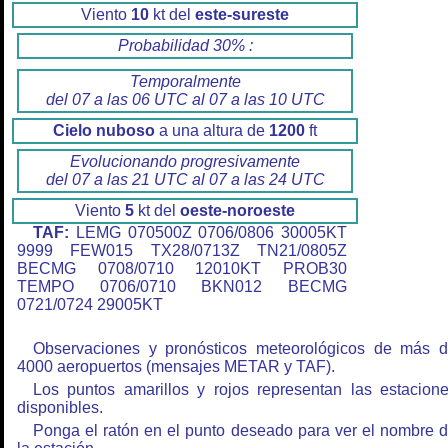
Viento
10
kt del
este-sureste
Probabilidad 30% :
Temporalmente
del 07 a las 06 UTC al 07 a las 10 UTC
Cielo nuboso
a una altura de
1200
ft
Evolucionando progresivamente
del 07 a las 21 UTC al 07 a las 24 UTC
Viento
5
kt del
oeste-noroeste
TAF:
LEMG 070500Z 0706/0806 30005KT
9999 FEW015 TX28/0713Z TN21/0805Z
BECMG 0708/0710 12010KT PROB30
TEMPO 0706/0710 BKN012 BECMG
0721/0724 29005KT
Observaciones y pronósticos meteorológicos de más 
4000 aeropuertos (mensajes METAR y TAF).
Los puntos amarillos y rojos representan las estacion
disponibles.
Ponga el ratón en el punto deseado para ver el nombre 