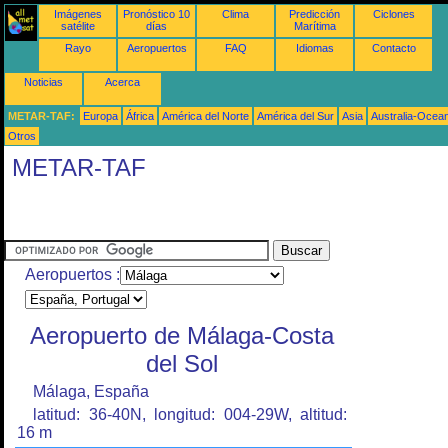
Imágenes
Pronóstico 10
Clima
Predicción
Ciclones
satélite
días
Marítima
Rayo
Aeropuertos
FAQ
Idiomas
Contacto
Noticias
Acerca
METAR-TAF:
Europa
África
América del Norte
América del Sur
Asia
Australia-Ocea
Otros
METAR-TAF
Aeropuertos :
Aeropuerto de Málaga-Costa
del Sol
Málaga, España
latitud: 36-40N, longitud: 004-29W, altitud:
16 m