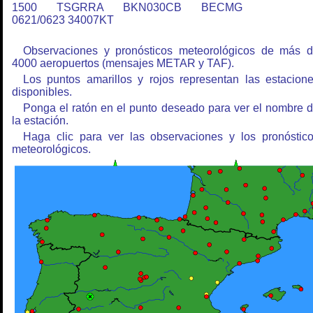
1500 TSGRRA BKN030CB BECMG
0621/0623 34007KT
Observaciones y pronósticos meteorológicos de más 
4000 aeropuertos (mensajes METAR y TAF).
Los puntos amarillos y rojos representan las estacion
disponibles.
Ponga el ratón en el punto deseado para ver el nombre 
la estación.
Haga clic para ver las observaciones y los pronóstic
meteorológicos.