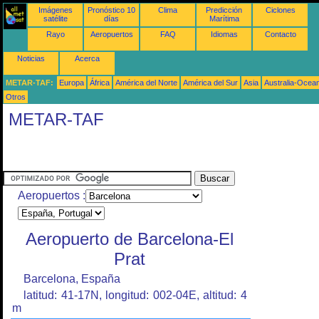
Imágenes
Pronóstico 10
Clima
Predicción
Ciclones
satélite
días
Marítima
Rayo
Aeropuertos
FAQ
Idiomas
Contacto
Noticias
Acerca
METAR-TAF:
Europa
África
América del Norte
América del Sur
Asia
Australia-Ocea
Otros
METAR-TAF
Aeropuertos :
Aeropuerto de Barcelona-El
Prat
Barcelona, España
latitud: 41-17N, longitud: 002-04E, altitud: 4
m