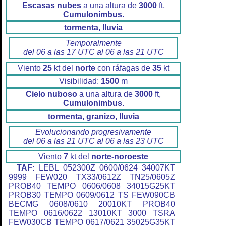
Escasas nubes
a una altura de
3000
ft,
Cumulonimbus.
tormenta, lluvia
Temporalmente
del 06 a las 17 UTC al 06 a las 21 UTC
Viento
25
kt del
norte
con ráfagas de
35
kt
Visibilidad:
1500
m
Cielo nuboso
a una altura de
3000
ft,
Cumulonimbus.
tormenta, granizo, lluvia
Evolucionando progresivamente
del 06 a las 21 UTC al 06 a las 23 UTC
Viento
7
kt del
norte-noroeste
TAF:
LEBL 052300Z 0600/0624 34007KT
9999 FEW020 TX33/0612Z TN25/0605Z
PROB40 TEMPO 0606/0608 34015G25KT
PROB30 TEMPO 0609/0612 TS FEW090CB
BECMG 0608/0610 20010KT PROB40
TEMPO 0616/0622 13010KT 3000 TSRA
FEW030CB TEMPO 0617/0621 35025G35KT