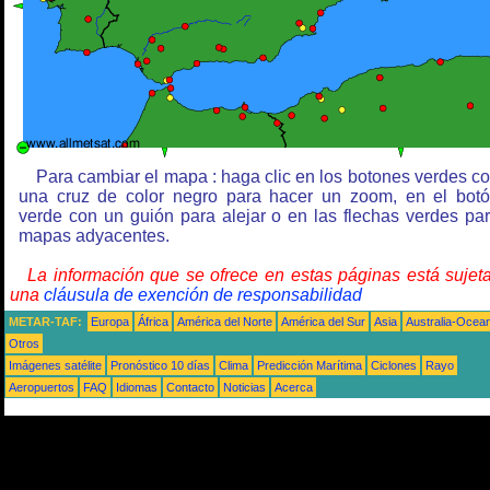
Para cambiar el mapa : haga clic en los botones verdes c
una cruz de color negro para hacer un zoom, en el bot
verde con un guión para alejar o en las flechas verdes pa
mapas adyacentes.
La información que se ofrece en estas páginas está sujet
una
cláusula de exención de responsabilidad
METAR-TAF:
Europa
África
América del Norte
América del Sur
Asia
Australia-Ocea
Otros
Imágenes satélite
Pronóstico 10 días
Clima
Predicción Marítima
Ciclones
Rayo
Aeropuertos
FAQ
Idiomas
Contacto
Noticias
Acerca