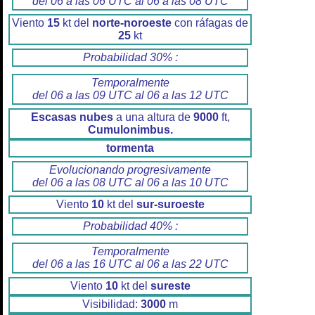
del 06 a las 06 UTC al 06 a las 08 UTC
Viento
15
kt del
norte-noroeste
con ráfagas de
25
kt
Probabilidad 30% :
Temporalmente
del 06 a las 09 UTC al 06 a las 12 UTC
Escasas nubes
a una altura de
9000
ft,
Cumulonimbus.
tormenta
Evolucionando progresivamente
del 06 a las 08 UTC al 06 a las 10 UTC
Viento
10
kt del
sur-suroeste
Probabilidad 40% :
Temporalmente
del 06 a las 16 UTC al 06 a las 22 UTC
Viento
10
kt del
sureste
Visibilidad:
3000
m