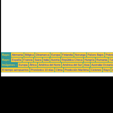
Rayo:
Alemania
Bélgica
Dinamarca
Europa
Finlandia
Noruega
Países Bajos
Polon
Rayo:
España
Francia
Suiza
Italia
Austria
República Checa
Hungría
Rumania
Tu
Imágenes :
Europa
África
América del Norte
América del Sur
Asia
Australia-Oceaní
El tiempo aeropuertos
Pronóstico 10 días
Clima
Predicción Marítima
Ciclones
Rayo