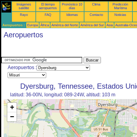
Imágenes
El tiempo
Pronóstico 10
Clima
Predicción
satélite
aeropuertos
días
Marítima
Rayo
FAQ
Idiomas
Contacto
Noticias
Aeropuertos :
Europa
África
América del Norte
América del Sur
Asia
Australia-Oce
Aeropuertos
Aeropuertos :
Dyersburg, Tennessee, Estados Uni
latitud: 36-00N, longitud: 089-24W, altitud: 103 m
+
−