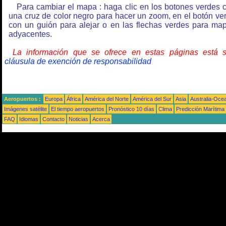
Para cambiar el mapa : haga clic en los botones verdes 
una cruz de color negro para hacer un zoom, en el botón ve
con un guión para alejar o en las flechas verdes para ma
adyacentes.
La información que se ofrece en estas páginas está 
cláusula de exención de responsabilidad
Aeropuertos :
Europa
África
América del Norte
América del Sur
Asia
Australia-Oce
Imágenes satélite
El tiempo aeropuertos
Pronóstico 10 días
Clima
Predicción Marítima
FAQ
Idiomas
Contacto
Noticias
Acerca