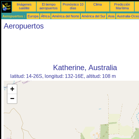
Imágenes
El tiempo
Pronóstico 10
Clima
Predicción
satélite
aeropuertos
días
Marítima
Aeropuertos :
Europa
África
América del Norte
América del Sur
Asia
Australia-Oce
Aeropuertos
Katherine, Australia
latitud: 14-26S, longitud: 132-16E, altitud: 108 m
+
−