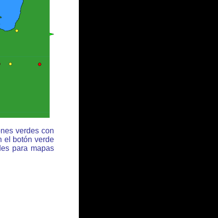
ones verdes con
n el botón verde
rdes para mapas