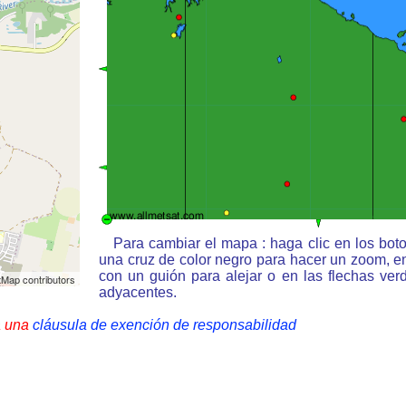
Para cambiar el mapa : haga clic en los bot
una cruz de color negro para hacer un zoom, e
con un guión para alejar o en las flechas ve
Map contributors
adyacentes.
a una
cláusula de exención de responsabilidad