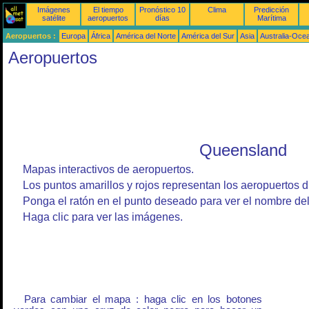
Imágenes
El tiempo
Pronóstico 10
Clima
Predicción
satélite
aeropuertos
días
Marítima
Aeropuertos :
Europa
África
América del Norte
América del Sur
Asia
Australia-Oce
Aeropuertos
Queensland
Mapas interactivos de aeropuertos.
Los puntos amarillos y rojos representan los aeropuertos d
Ponga el ratón en el punto deseado para ver el nombre del
Haga clic para ver las imágenes.
Para cambiar el mapa : haga clic en los botones