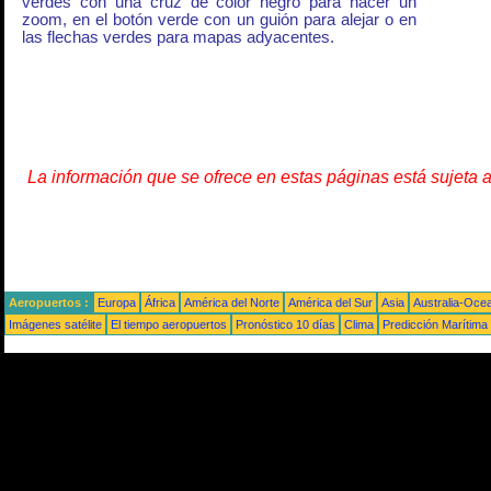
verdes con una cruz de color negro para hacer un
zoom, en el botón verde con un guión para alejar o en
las flechas verdes para mapas adyacentes.
La información que se ofrece en estas páginas está sujeta 
Aeropuertos :
Europa
África
América del Norte
América del Sur
Asia
Australia-Oce
Imágenes satélite
El tiempo aeropuertos
Pronóstico 10 días
Clima
Predicción Marítima