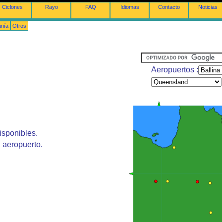
Ciclones
Rayo
FAQ
Idiomas
Contacto
Noticias
anía
Otros
Aeropuertos :
isponibles.
 aeropuerto.