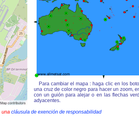
Para cambiar el mapa : haga clic en los bot
una cruz de color negro para hacer un zoom, e
con un guión para alejar o en las flechas ve
adyacentes.
Map contributors
a una
cláusula de exención de responsabilidad