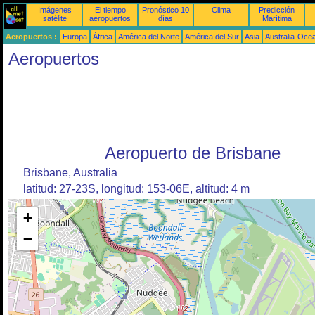
Imágenes
El tiempo
Pronóstico 10
Clima
Predicción
satélite
aeropuertos
días
Marítima
Aeropuertos :
Europa
África
América del Norte
América del Sur
Asia
Australia-Oce
Aeropuertos
Aeropuerto de Brisbane
Brisbane, Australia
latitud: 27-23S, longitud: 153-06E, altitud: 4 m
+
−