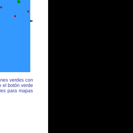
ones verdes con
n el botón verde
rdes para mapas