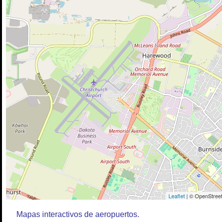
Leaflet
| © OpenStreet
Mapas interactivos de aeropuertos.