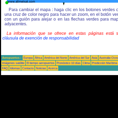
Para cambiar el mapa : haga clic en los botones verdes 
una cruz de color negro para hacer un zoom, en el botón ve
con un guión para alejar o en las flechas verdes para ma
adyacentes.
La información que se ofrece en estas páginas está 
cláusula de exención de responsabilidad
Aeropuertos :
Europa
África
América del Norte
América del Sur
Asia
Australia-Oce
Imágenes satélite
El tiempo aeropuertos
Pronóstico 10 días
Clima
Predicción Marítima
FAQ
Idiomas
Contacto
Noticias
Acerca