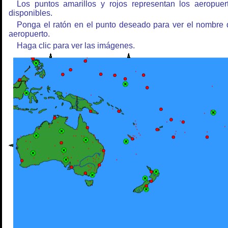
Los puntos amarillos y rojos representan los aeropuer
disponibles.
Ponga el ratón en el punto deseado para ver el nombre 
aeropuerto.
Haga clic para ver las imágenes.