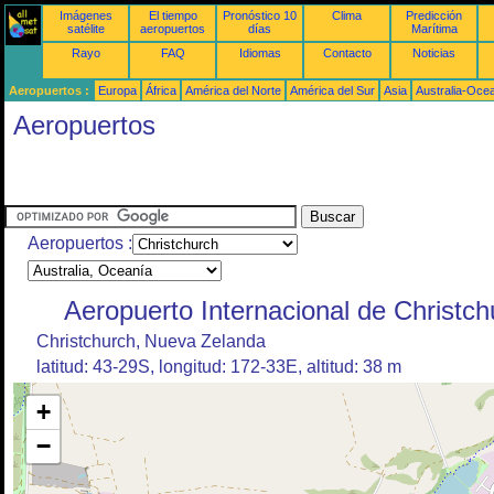
Imágenes
El tiempo
Pronóstico 10
Clima
Predicción
satélite
aeropuertos
días
Marítima
Rayo
FAQ
Idiomas
Contacto
Noticias
Aeropuertos :
Europa
África
América del Norte
América del Sur
Asia
Australia-Oce
Aeropuertos
Aeropuertos :
Aeropuerto Internacional de Christch
Christchurch, Nueva Zelanda
latitud: 43-29S, longitud: 172-33E, altitud: 38 m
+
−