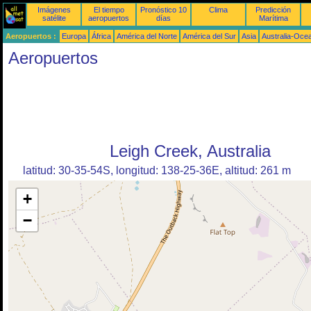
Imágenes
El tiempo
Pronóstico 10
Clima
Predicción
satélite
aeropuertos
días
Marítima
Aeropuertos :
Europa
África
América del Norte
América del Sur
Asia
Australia-Oce
Aeropuertos
Leigh Creek, Australia
latitud: 30-35-54S, longitud: 138-25-36E, altitud: 261 m
+
−