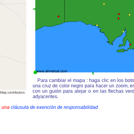
Para cambiar el mapa : haga clic en los bot
una cruz de color negro para hacer un zoom, e
con un guión para alejar o en las flechas ve
Map contributors
adyacentes.
a una
cláusula de exención de responsabilidad