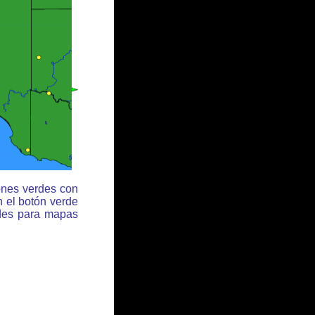
ones verdes con
n el botón verde
rdes para mapas