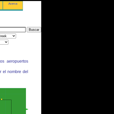
Acerca
los aeropuertos
r el nombre del