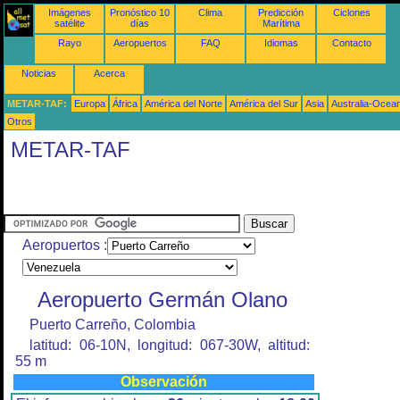
Imágenes
Pronóstico 10
Clima
Predicción
Ciclones
satélite
días
Marítima
Rayo
Aeropuertos
FAQ
Idiomas
Contacto
Noticias
Acerca
METAR-TAF:
Europa
África
América del Norte
América del Sur
Asia
Australia-Ocea
Otros
METAR-TAF
Aeropuertos :
Aeropuerto Germán Olano
Puerto Carreño, Colombia
latitud: 06-10N, longitud: 067-30W, altitud:
55 m
Observación