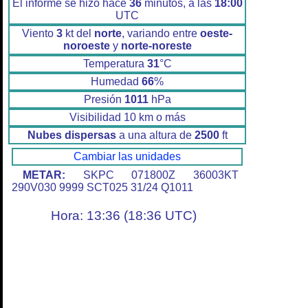
El informe se hizo hace
36
minutos, a las
18:00
UTC
Viento
3
kt del
norte
, variando entre
oeste-
noroeste
y
norte-noreste
Temperatura
31
°C
Humedad
66
%
Presión
1011
hPa
Visibilidad 10 km o más
Nubes dispersas
a una altura de
2500
ft
Cambiar las unidades
METAR:
SKPC 071800Z 36003KT
290V030 9999 SCT025 31/24 Q1011
Hora: 13:36 (18:36 UTC)