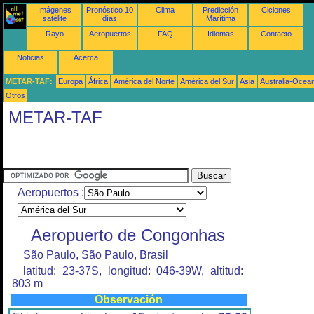
Imágenes
Pronóstico 10
Clima
Predicción
Ciclones
satélite
días
Marítima
Rayo
Aeropuertos
FAQ
Idiomas
Contacto
Noticias
Acerca
METAR-TAF:
Europa
África
América del Norte
América del Sur
Asia
Australia-Ocea
Otros
METAR-TAF
Aeropuertos :
Aeropuerto de Congonhas
São Paulo, São Paulo, Brasil
latitud: 23-37S, longitud: 046-39W, altitud:
803 m
Observación