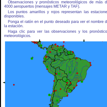
Observaciones y pronósticos meteorológicos de más 
4000 aeropuertos (mensajes METAR y TAF).
Los puntos amarillos y rojos representan las estacion
disponibles.
Ponga el ratón en el punto deseado para ver el nombre 
la estación.
Haga clic para ver las observaciones y los pronóstic
meteorológicos.