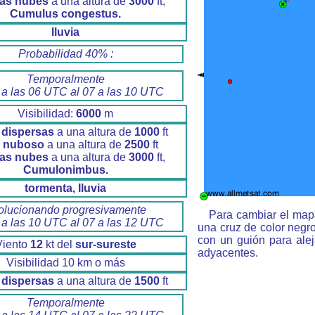
as nubes
a una altura de
3000
ft,
Cumulus congestus.
lluvia
Probabilidad 40% :
Temporalmente
 a las 06 UTC al 07 a las 10 UTC
Visibilidad:
6000
m
dispersas
a una altura de
1000
ft
o nuboso
a una altura de
2500
ft
as nubes
a una altura de
3000
ft,
Cumulonimbus.
tormenta, lluvia
olucionando progresivamente
Para cambiar el mapa
 a las 10 UTC al 07 a las 12 UTC
una cruz de color negr
con un guión para ale
Viento
12
kt del
sur-sureste
adyacentes.
Visibilidad 10 km o más
dispersas
a una altura de
1500
ft
Temporalmente