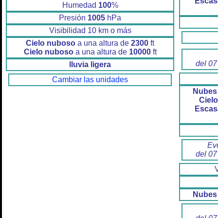
Escas
Humedad
100
%
Presión
1005
hPa
Visibilidad 10 km o más
Cielo nuboso
a una altura de
2300
ft
Cielo nuboso
a una altura de
10000
ft
del 07
lluvia ligera
Cambiar las unidades
Nubes 
Ciel
Escas
Ev
del 07
Nubes 