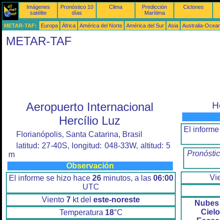
Imágenes
Pronóstico 10
Clima
Predicción
Ciclones
satélite
días
Marítima
METAR-TAF:
Europa
África
América del Norte
América del Sur
Asia
Australia-Ocea
METAR-TAF
Aeropuerto Internacional
H
Hercílio Luz
El informe
Florianópolis, Santa Catarina, Brasil
latitud: 27-40S, longitud: 048-33W, altitud: 5
Pronóstic
m
Observación
Vi
El informe se hizo hace
26
minutos, a las
06:00
UTC
Viento
7
kt del
este-noreste
Nubes 
Ciel
Temperatura
18
°C