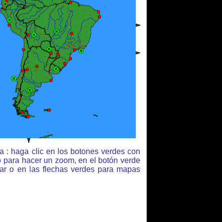
 : haga clic en los botones verdes con
o para hacer un zoom, en el botón verde
jar o en las flechas verdes para mapas