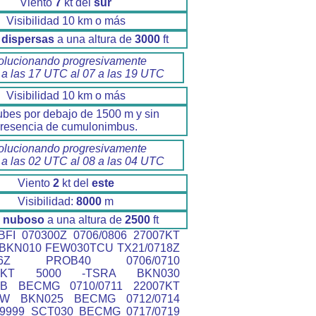
Viento
7
kt del
sur
Visibilidad 10 km o más
dispersas
a una altura de
3000
ft
olucionando progresivamente
 a las 17 UTC al 07 a las 19 UTC
Visibilidad 10 km o más
ubes por debajo de 1500 m y sin
resencia de cumulonimbus.
olucionando progresivamente
 a las 02 UTC al 08 a las 04 UTC
Viento
2
kt del
este
Visibilidad:
8000
m
o nuboso
a una altura de
2500
ft
FI 070300Z 0706/0806 27007KT
 BKN010 FEW030TCU TX21/0718Z
806Z PROB40 0706/0710
25KT 5000 -TSRA BKN030
B BECMG 0710/0711 22007KT
W BKN025 BECMG 0712/0714
 9999 SCT030 BECMG 0717/0719