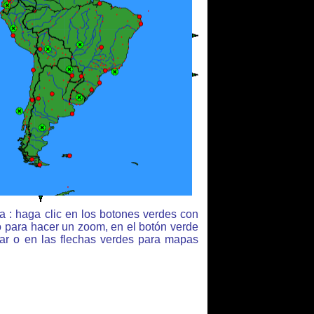
 : haga clic en los botones verdes con
o para hacer un zoom, en el botón verde
jar o en las flechas verdes para mapas