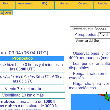
Rayo
Aeropuertos
FAQ
Idiomas
Contacto
Noticias
nía
Otros
Aeropuertos :
ora: 03:04 (06:04 UTC)
Observaciones y pr
4000 aeropuertos (men
Pronóstico
Los puntos amarillo
e se hizo hace
3
horas y
4
minutos, a
disponibles.
las
03:00
UTC
Ponga el ratón en el
o válido del 07 a las 06 UTC al 08 a
estación.
las 06 UTC
Haga clic para ver
meteorológicos.
Viento
7
kt del
oeste
Visibilidad 10 km o más
o nuboso
a una altura de
1000
ft
as nubes
a una altura de
3000
ft,