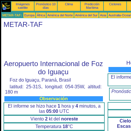
Imágenes
Pronóstico 10
Clima
Predicción
Ciclones
satélite
días
Marítima
METAR-TAF:
Europa
África
América del Norte
América del Sur
Asia
Australia-Ocea
METAR-TAF
Aeropuerto Internacional de Foz
H
do Iguaçu
El inform
Foz do Iguaçu, Paraná, Brasil
latitud: 25-31S, longitud: 054-35W, altitud:
Pronóstic
180 m
Observación
El informe se hizo hace
1
hora y
4
minutos, a
las
05:00
UTC
Viento
2
kt del
noreste
Ciel
Escas
Temperatura
18
°C