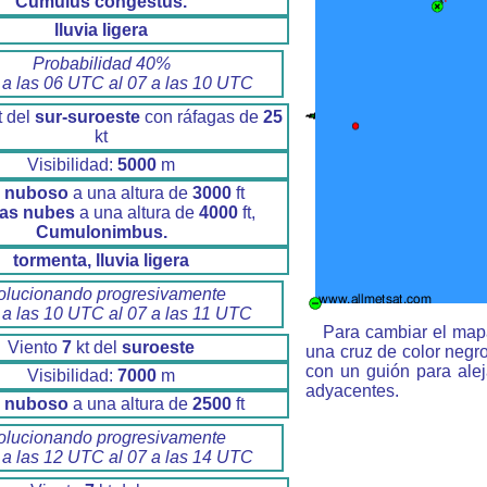
Cumulus congestus.
lluvia ligera
Probabilidad 40%
 a las 06 UTC al 07 a las 10 UTC
t del
sur-suroeste
con ráfagas de
25
kt
Visibilidad:
5000
m
o nuboso
a una altura de
3000
ft
as nubes
a una altura de
4000
ft,
Cumulonimbus.
tormenta, lluvia ligera
olucionando progresivamente
 a las 10 UTC al 07 a las 11 UTC
Para cambiar el mapa
Viento
7
kt del
suroeste
una cruz de color negr
con un guión para ale
Visibilidad:
7000
m
adyacentes.
o nuboso
a una altura de
2500
ft
olucionando progresivamente
 a las 12 UTC al 07 a las 14 UTC