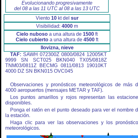
Evolucionando progresivamente
del 08 a las 11 UTC al 08 a las 13 UTC
Viento
10
kt del
sur
Visibilidad:
4000
m
Cielo nuboso
a una altura de
1500
ft
Cielo cubierto
a una altura de
4500
ft
llovizna, nieve
TAF:
SAWH 072300Z 0800/0824 12005KT
9999 SN SCT025 BKN040 TX05/0818Z
TNM03/0811Z BECMG 0811/0813 19010KT
4000 DZ SN BKN015 OVC045
Observaciones y pronósticos meteorológicos de más 
4000 aeropuertos (mensajes METAR y TAF).
Los puntos amarillos y rojos representan las estacion
disponibles.
Ponga el ratón en el punto deseado para ver el nombre 
la estación.
Haga clic para ver las observaciones y los pronóstic
meteorológicos.