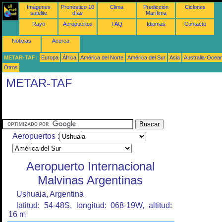
Imágenes
Pronóstico 10
Clima
Predicción
Ciclones
satélite
días
Marítima
Rayo
Aeropuertos
FAQ
Idiomas
Contacto
Noticias
Acerca
METAR-TAF:
Europa
África
América del Norte
América del Sur
Asia
Australia-Ocea
Otros
METAR-TAF
Aeropuertos :
Aeropuerto Internacional
Malvinas Argentinas
Ushuaia, Argentina
latitud: 54-48S, longitud: 068-19W, altitud:
16 m