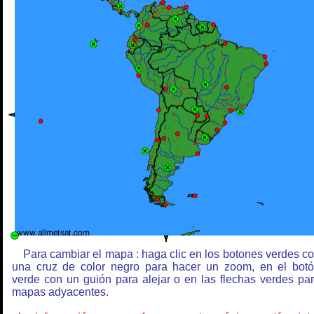
Para cambiar el mapa : haga clic en los botones verdes c
una cruz de color negro para hacer un zoom, en el bot
verde con un guión para alejar o en las flechas verdes pa
mapas adyacentes.