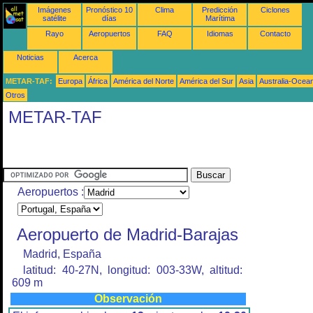
Imágenes
Pronóstico 10
Clima
Predicción
Ciclones
satélite
días
Marítima
Rayo
Aeropuertos
FAQ
Idiomas
Contacto
Noticias
Acerca
METAR-TAF:
Europa
África
América del Norte
América del Sur
Asia
Australia-Ocea
Otros
METAR-TAF
Aeropuertos :
Aeropuerto de Madrid-Barajas
Madrid, España
latitud: 40-27N, longitud: 003-33W, altitud:
609 m
Observación