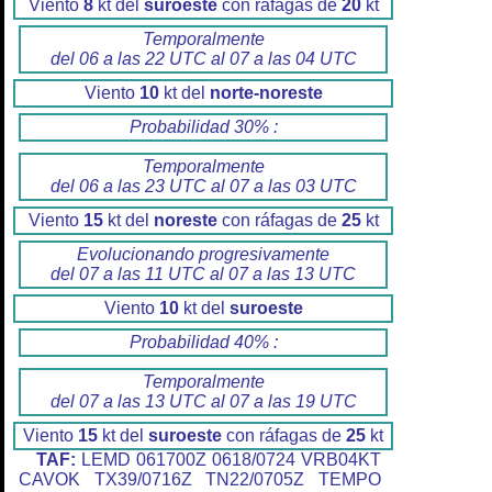
Viento
8
kt del
suroeste
con ráfagas de
20
kt
Temporalmente
del 06 a las 22 UTC al 07 a las 04 UTC
Viento
10
kt del
norte-noreste
Probabilidad 30% :
Temporalmente
del 06 a las 23 UTC al 07 a las 03 UTC
Viento
15
kt del
noreste
con ráfagas de
25
kt
Evolucionando progresivamente
del 07 a las 11 UTC al 07 a las 13 UTC
Viento
10
kt del
suroeste
Probabilidad 40% :
Temporalmente
del 07 a las 13 UTC al 07 a las 19 UTC
Viento
15
kt del
suroeste
con ráfagas de
25
kt
TAF:
LEMD 061700Z 0618/0724 VRB04KT
CAVOK TX39/0716Z TN22/0705Z TEMPO