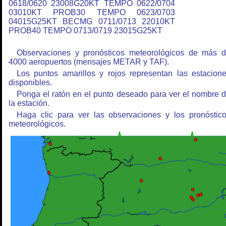
0618/0620 23008G20KT TEMPO 0622/0704
03010KT PROB30 TEMPO 0623/0703
04015G25KT BECMG 0711/0713 22010KT
PROB40 TEMPO 0713/0719 23015G25KT
Observaciones y pronósticos meteorológicos de más 
4000 aeropuertos (mensajes METAR y TAF).
Los puntos amarillos y rojos representan las estacion
disponibles.
Ponga el ratón en el punto deseado para ver el nombre 
la estación.
Haga clic para ver las observaciones y los pronóstic
meteorológicos.