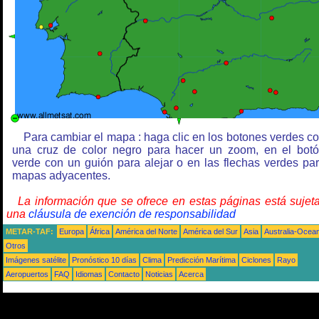
Para cambiar el mapa : haga clic en los botones verdes c
una cruz de color negro para hacer un zoom, en el bot
verde con un guión para alejar o en las flechas verdes pa
mapas adyacentes.
La información que se ofrece en estas páginas está sujet
una
cláusula de exención de responsabilidad
METAR-TAF:
Europa
África
América del Norte
América del Sur
Asia
Australia-Ocea
Otros
Imágenes satélite
Pronóstico 10 días
Clima
Predicción Marítima
Ciclones
Rayo
Aeropuertos
FAQ
Idiomas
Contacto
Noticias
Acerca