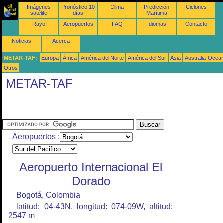
Imágenes
Pronóstico 10
Clima
Predicción
Ciclones
satélite
días
Marítima
Rayo
Aeropuertos
FAQ
Idiomas
Contacto
Noticias
Acerca
METAR-TAF:
Europa
África
América del Norte
América del Sur
Asia
Australia-Ocea
Otros
METAR-TAF
Aeropuertos :
Aeropuerto Internacional El
Dorado
Bogotá, Colombia
latitud: 04-43N, longitud: 074-09W, altitud:
2547 m