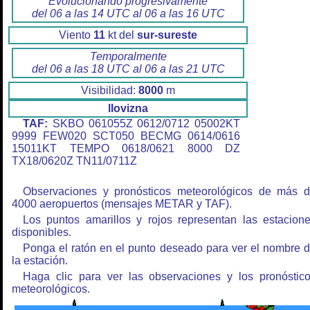
Evolucionando progresivamente
del 06 a las 14 UTC al 06 a las 16 UTC
Viento
11
kt del
sur-sureste
Temporalmente
del 06 a las 18 UTC al 06 a las 21 UTC
Visibilidad:
8000
m
llovizna
TAF:
SKBO 061055Z 0612/0712 05002KT
9999 FEW020 SCT050 BECMG 0614/0616
15011KT TEMPO 0618/0621 8000 DZ
TX18/0620Z TN11/0711Z
Observaciones y pronósticos meteorológicos de más 
4000 aeropuertos (mensajes METAR y TAF).
Los puntos amarillos y rojos representan las estacion
disponibles.
Ponga el ratón en el punto deseado para ver el nombre 
la estación.
Haga clic para ver las observaciones y los pronóstic
meteorológicos.