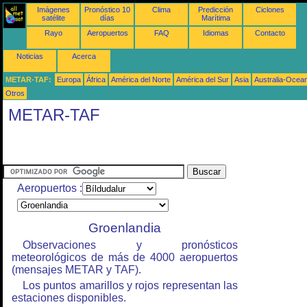
Imágenes
Pronóstico 10
Clima
Predicción
Ciclones
satélite
días
Marítima
Rayo
Aeropuertos
FAQ
Idiomas
Contacto
Noticias
Acerca
METAR-TAF:
Europa
África
América del Norte
América del Sur
Asia
Australia-Ocea
Otros
METAR-TAF
Aeropuertos :
Groenlandia
Observaciones y pronósticos
meteorológicos de más de 4000 aeropuertos
(mensajes METAR y TAF).
Los puntos amarillos y rojos representan las
estaciones disponibles.