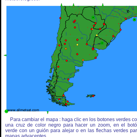
Para cambiar el mapa : haga clic en los botones verdes c
una cruz de color negro para hacer un zoom, en el bot
verde con un guión para alejar o en las flechas verdes pa
mapas adyacentes.