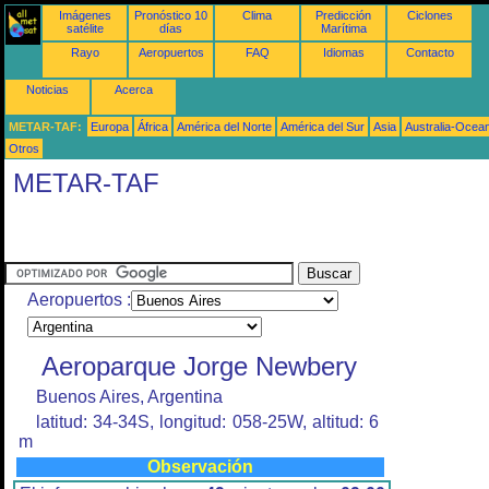
Imágenes
Pronóstico 10
Clima
Predicción
Ciclones
satélite
días
Marítima
Rayo
Aeropuertos
FAQ
Idiomas
Contacto
Noticias
Acerca
METAR-TAF:
Europa
África
América del Norte
América del Sur
Asia
Australia-Ocea
Otros
METAR-TAF
Aeropuertos :
Aeroparque Jorge Newbery
Buenos Aires, Argentina
latitud: 34-34S, longitud: 058-25W, altitud: 6
m
Observación