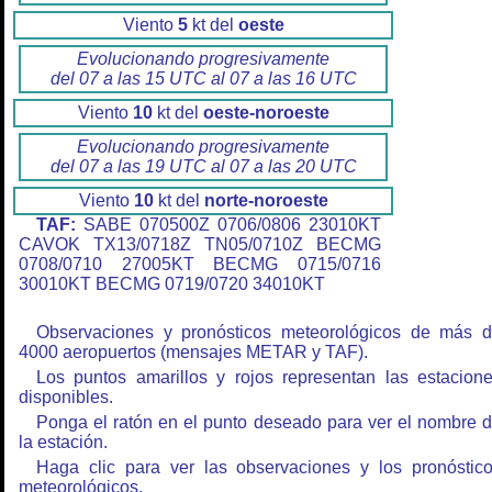
Viento
5
kt del
oeste
Evolucionando progresivamente
del 07 a las 15 UTC al 07 a las 16 UTC
Viento
10
kt del
oeste-noroeste
Evolucionando progresivamente
del 07 a las 19 UTC al 07 a las 20 UTC
Viento
10
kt del
norte-noroeste
TAF:
SABE 070500Z 0706/0806 23010KT
CAVOK TX13/0718Z TN05/0710Z BECMG
0708/0710 27005KT BECMG 0715/0716
30010KT BECMG 0719/0720 34010KT
Observaciones y pronósticos meteorológicos de más 
4000 aeropuertos (mensajes METAR y TAF).
Los puntos amarillos y rojos representan las estacion
disponibles.
Ponga el ratón en el punto deseado para ver el nombre 
la estación.
Haga clic para ver las observaciones y los pronóstic
meteorológicos.