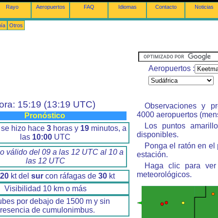
Rayo
Aeropuertos
FAQ
Idiomas
Contacto
Noticias
nía
Otros
Aeropuertos :
ora: 15:19 (13:19 UTC)
Observaciones y pr
4000 aeropuertos (men
Pronóstico
Los puntos amarillo
 se hizo hace
3
horas y
19
minutos, a
disponibles.
las
10:00
UTC
Ponga el ratón en el
o válido del 09 a las 12 UTC al 10 a
estación.
las 12 UTC
Haga clic para ver
meteorológicos.
20
kt del
sur
con ráfagas de
30
kt
Visibilidad 10 km o más
ubes por debajo de 1500 m y sin
resencia de cumulonimbus.