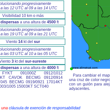
olucionando progresivamente
 a las 12 UTC al 09 a las 14 UTC
Visibilidad 10 km o más
dispersas
a una altura de
4500
ft
olucionando progresivamente
 a las 19 UTC al 09 a las 21 UTC
Viento
14
kt del
sur
olucionando progresivamente
 a las 03 UTC al 10 a las 05 UTC
Viento
3
kt del
sur-sureste
dispersas
a una altura de
4000
ft
YKT 091000Z 0912/1012
Para cambiar el mapa
0KT CAVOK BECMG 0912/0914
una cruz de color negr
T045 BECMG 0919/0921 17014KT
con un guión para ale
03/1005 15003KT SCT040
adyacentes.
a una
cláusula de exención de responsabilidad