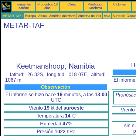
Imágenes
Pronóstico 10
Clima
Predicción
Ciclones
satélite
días
Marítima
METAR-TAF:
Europa
África
América del Norte
América del Sur
Asia
Australia-Ocea
METAR-TAF
Keetmanshoop, Namibia
H
latitud: 26-32S, longitud: 018-07E, altitud:
El informe
1067 m
Observación
El informe se hizo hace
19
minutos, a las
13:00
Pronóstic
UTC
Viento
19
kt del
suroeste
Viento
Temperatura
14
°C
Humedad
47
%
sin n
p
Presión
1022
hPa