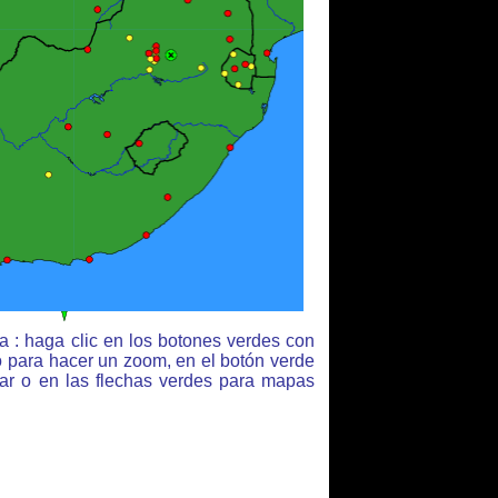
 : haga clic en los botones verdes con
o para hacer un zoom, en el botón verde
jar o en las flechas verdes para mapas