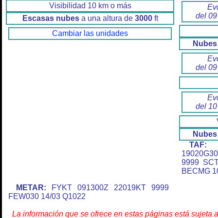
Visibilidad 10 km o más
Ev
del 09
Escasas nubes
a una altura de
3000
ft
Cambiar las unidades
Nubes 
Ev
del 09
Ev
del 10
Nubes 
TAF:
F
19020G3
9999 SC
BECMG 10
METAR:
FYKT 091300Z 22019KT 9999
FEW030 14/03 Q1022
La información que se ofrece en estas páginas está sujeta 