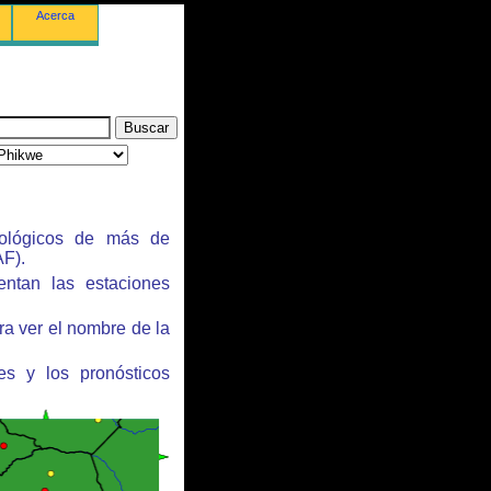
Acerca
rológicos de más de
F).
entan las estaciones
ra ver el nombre de la
es y los pronósticos