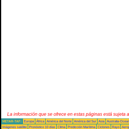
La información que se ofrece en estas páginas está sujeta 
METAR-TAF:
Europa
África
América del Norte
América del Sur
Asia
Australia-Ocea
Imágenes satélite
Pronóstico 10 días
Clima
Predicción Marítima
Ciclones
Rayo
Aero