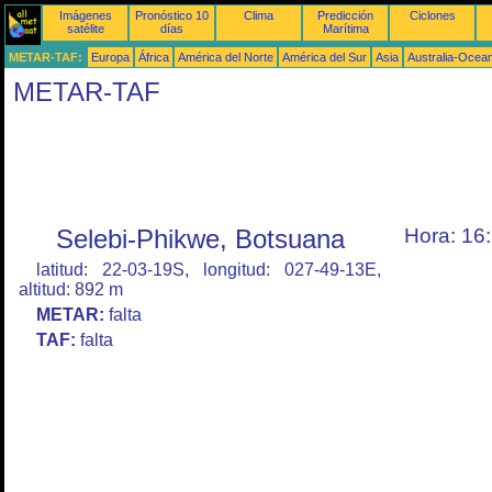
Imágenes
Pronóstico 10
Clima
Predicción
Ciclones
satélite
días
Marítima
METAR-TAF:
Europa
África
América del Norte
América del Sur
Asia
Australia-Ocea
METAR-TAF
Selebi-Phikwe, Botsuana
Hora: 16
latitud: 22-03-19S, longitud: 027-49-13E,
altitud: 892 m
METAR:
falta
TAF:
falta