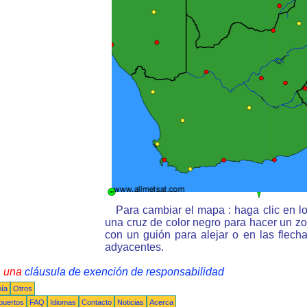
Para cambiar el mapa : haga clic en l
una cruz de color negro para hacer un z
con un guión para alejar o en las flec
adyacentes.
a una
cláusula de exención de responsabilidad
nía
Otros
puertos
FAQ
Idiomas
Contacto
Noticias
Acerca