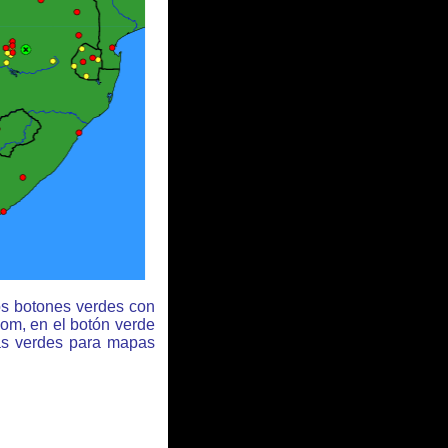
os botones verdes con
oom, en el botón verde
has verdes para mapas