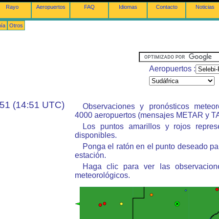
Rayo
Aeropuertos
FAQ
Idiomas
Contacto
Noticias
nía
Otros
Aeropuertos :
:51 (14:51 UTC)
Observaciones y pronósticos meteo
4000 aeropuertos (mensajes METAR y TA
Los puntos amarillos y rojos repres
disponibles.
Ponga el ratón en el punto deseado pa
estación.
Haga clic para ver las observacion
meteorológicos.