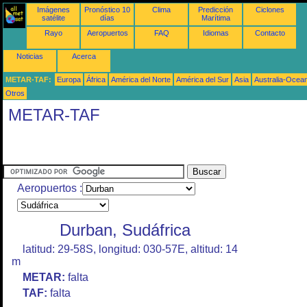
Imágenes
Pronóstico 10
Clima
Predicción
Ciclones
satélite
días
Marítima
Rayo
Aeropuertos
FAQ
Idiomas
Contacto
Noticias
Acerca
METAR-TAF:
Europa
África
América del Norte
América del Sur
Asia
Australia-Ocea
Otros
METAR-TAF
Aeropuertos :
Durban, Sudáfrica
latitud: 29-58S, longitud: 030-57E, altitud: 14
m
METAR:
falta
TAF:
falta