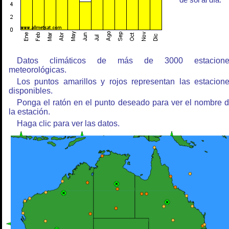
de sol al día.
Datos climáticos de más de 3000 estacione
meteorológicas.
Los puntos amarillos y rojos representan las estacion
disponibles.
Ponga el ratón en el punto deseado para ver el nombre 
la estación.
Haga clic para ver las datos.