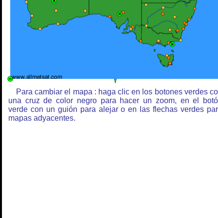
Para cambiar el mapa : haga clic en los botones verdes c
una cruz de color negro para hacer un zoom, en el bot
verde con un guión para alejar o en las flechas verdes pa
mapas adyacentes.