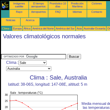
Imágenes
El tiempo
Pronóstico 10
Predicción
Ciclones
satélite
aeropuertos
días
Marítima
Rayo
Aeropuertos
FAQ
Idiomas
Contacto
Noticias
Acerca
Clima :
Europa
África
América del Norte
América del Sur
Asia
Australia-Oceanía
O
Valores climatológicos normales
Clima :
Clima : Sale, Australia
latitud: 38-06S, longitud: 147-08E, altitud: 5 m
Media mensual d
las temperaturas