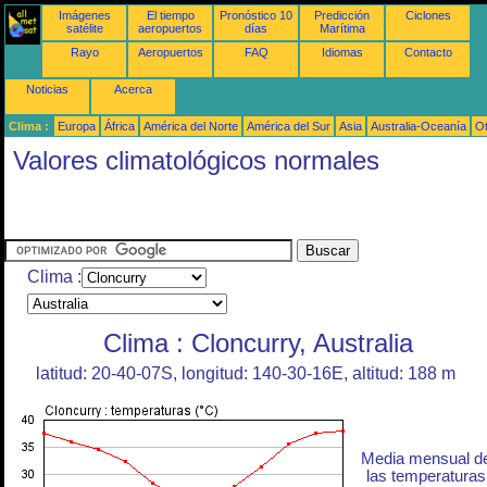
Imágenes
El tiempo
Pronóstico 10
Predicción
Ciclones
satélite
aeropuertos
días
Marítima
Rayo
Aeropuertos
FAQ
Idiomas
Contacto
Noticias
Acerca
Clima :
Europa
África
América del Norte
América del Sur
Asia
Australia-Oceanía
O
Valores climatológicos normales
Clima :
Clima : Cloncurry, Australia
latitud: 20-40-07S, longitud: 140-30-16E, altitud: 188 m
Media mensual d
las temperaturas