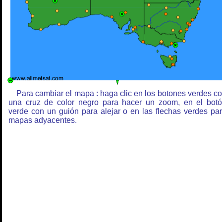
Para cambiar el mapa : haga clic en los botones verdes c
una cruz de color negro para hacer un zoom, en el bot
verde con un guión para alejar o en las flechas verdes pa
mapas adyacentes.