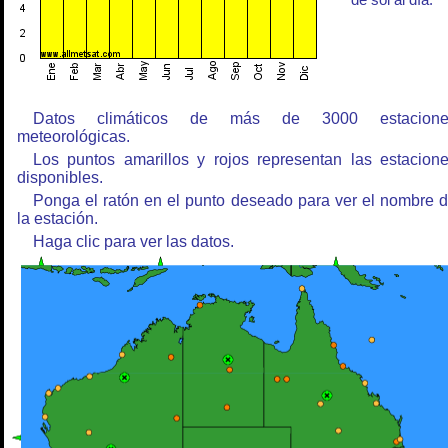
de sol al día.
Datos climáticos de más de 3000 estacione
meteorológicas.
Los puntos amarillos y rojos representan las estacion
disponibles.
Ponga el ratón en el punto deseado para ver el nombre 
la estación.
Haga clic para ver las datos.